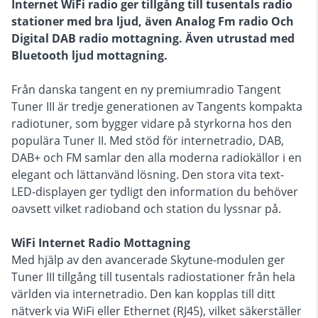
Internet WiFi radio ger tillgång till tusentals radio
stationer med bra ljud, även Analog Fm radio Och
Digital DAB radio mottagning. Även utrustad med
Bluetooth ljud mottagning.
Från danska tangent en ny premiumradio Tangent
Tuner III är tredje generationen av Tangents kompakta
radiotuner, som bygger vidare på styrkorna hos den
populära Tuner II. Med stöd för internetradio, DAB,
DAB+ och FM samlar den alla moderna radiokällor i en
elegant och lättanvänd lösning. Den stora vita text-
LED-displayen ger tydligt den information du behöver
oavsett vilket radioband och station du lyssnar på.
WiFi Internet Radio Mottagning
Med hjälp av den avancerade Skytune-modulen ger
Tuner III tillgång till tusentals radiostationer från hela
världen via internetradio. Den kan kopplas till ditt
nätverk via WiFi eller Ethernet (RJ45), vilket säkerställer