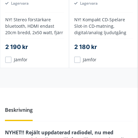
Lagervara
Lagervara
NY! Stereo förstärkare
NY! Kompakt CD-Spelare
bluetooth, HDMI endast
Slot-in CD-matning,
20cm bredd, 2x50 watt, fjärr
digital/analog ljudutgång
2 190 kr
2 180 kr
Jämför
Jämför
Beskrivning
NYHET!! Rejält uppdaterad radiodel, nu med