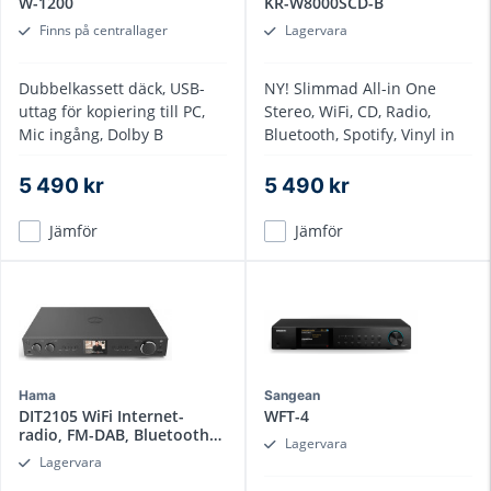
W-1200
KR-W8000SCD-B
Finns på centrallager
Lagervara
Dubbelkassett däck, USB-
NY! Slimmad All-in One
uttag för kopiering till PC,
Stereo, WiFi, CD, Radio,
Mic ingång, Dolby B
Bluetooth, Spotify, Vinyl in
5 490 kr
5 490 kr
Jämför
Jämför
Hama
Sangean
DIT2105 WiFi Internet-
WFT-4
radio, FM-DAB, Bluetooth
Lagervara
sändare
Lagervara