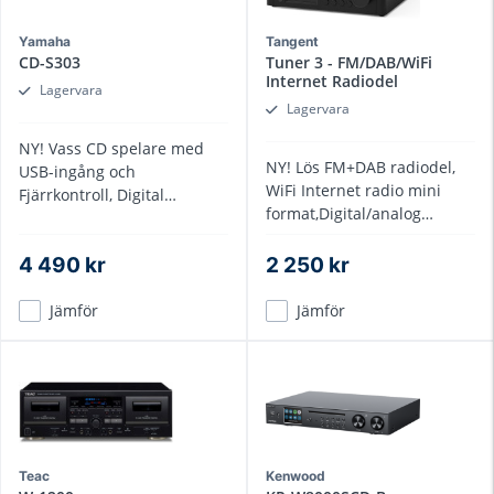
Yamaha
Tangent
CD-S303
Tuner 3 - FM/DAB/WiFi
Internet Radiodel
Lagervara
Lagervara
NY! Vass CD spelare med
NY! Lös FM+DAB radiodel,
USB-ingång och
WiFi Internet radio mini
Fjärrkontroll, Digital
format,Digital/analog
ljudutgång
utgång, fjärrkontroll
4 490 kr
2 250 kr
Jämför
Jämför
Teac
Kenwood