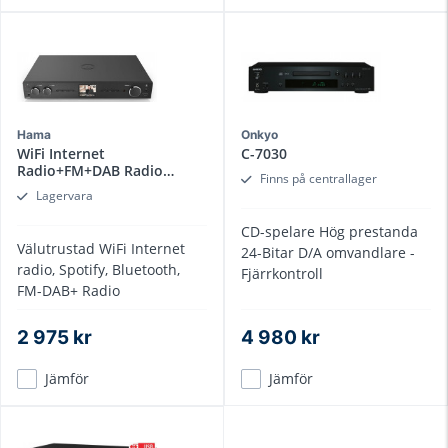
Hama
Onkyo
WiFi Internet
C-7030
Radio+FM+DAB Radio
Finns på centrallager
DIT2006BT
Lagervara
CD-spelare Hög prestanda
Välutrustad WiFi Internet
24-Bitar D/A omvandlare -
radio, Spotify, Bluetooth,
Fjärrkontroll
FM-DAB+ Radio
2 975 kr
4 980 kr
Jämför
Jämför