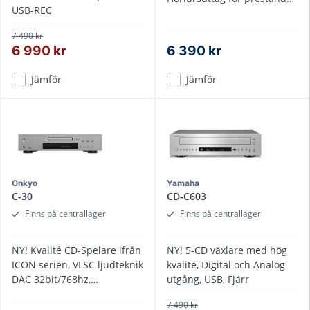
USB-REC
Digitala ljud utgångar
7 490 kr
6 990 kr
6 390 kr
Jämför
Jämför
Onkyo
Yamaha
C-30
CD-C603
Finns på centrallager
Finns på centrallager
NY! Kvalité CD-Spelare ifrån
NY! 5-CD växlare med hög
ICON serien, VLSC ljudteknik
kvalite, Digital och Analog
DAC 32bit/768hz,
utgång, USB, Fjärr
aluminium frontpanel
7 490 kr