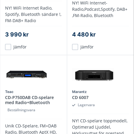
NY! WiFi Internet-
NY! WiFi Internet Radio,
Radio,Podcast,Spotify, DAB+
Spotify, Bluetooth sändare !,
,FM-Radio, Bluetooth
FM-DAB+ Radio
3 990 kr
4 480 kr
Jämför
Jämför
Teac
Marantz
CD-P750DAB CD-spelare
CD 6007
med Radio+Bluetooth
Lagervara
Beställningsvara
NY! CD-spelare toppmodell,
Unik CD-Spelare, FM+DAB
Optimerad Ljuddel,
Radio, Bluetooth AptX HD,
Hörlursuttag för prestanda,