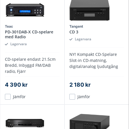
Teac
Tangent
PD-301DAB-X CD-spelare
CD 3
med Radio
Lagervara
Lagervara
NY! Kompakt CD-Spelare
CD-spelare endast 21.5cm
Slot-in CD-matning,
Bredd, Inbyggd FM/DAB
digital/analog ljudutgång
radio, Fjärr
4 390 kr
2 180 kr
Jämför
Jämför