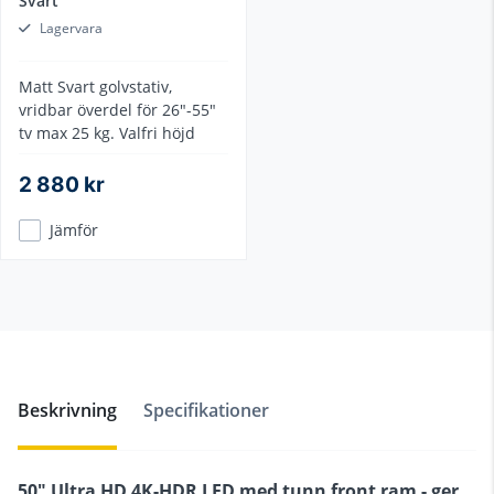
Svart
Lagervara
Matt Svart golvstativ,
vridbar överdel för 26"-55"
tv max 25 kg. Valfri höjd
2 880 kr
Jämför
Beskrivning
Specifikationer
50" Ultra HD 4K-HDR LED med tunn front ram - ger