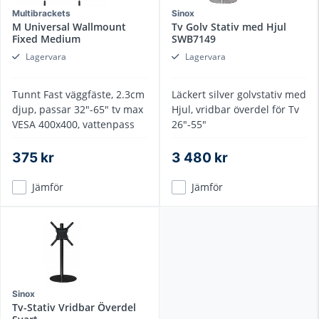
Multibrackets
Sinox
M Universal Wallmount
Tv Golv Stativ med Hjul
Fixed Medium
SWB7149
Lagervara
Lagervara
Tunnt Fast väggfäste, 2.3cm
Läckert silver golvstativ med
djup, passar 32"-65" tv max
Hjul, vridbar överdel för Tv
VESA 400x400, vattenpass
26"-55"
375 kr
3 480 kr
Jämför
Jämför
Sinox
Tv-Stativ Vridbar Överdel