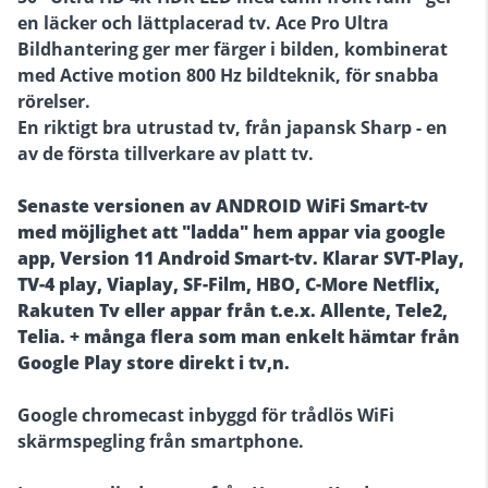
en läcker och lättplacerad tv. Ace Pro Ultra
Bildhantering ger mer färger i bilden, kombinerat
med Active motion 800 Hz bildteknik, för snabba
rörelser.
En riktigt bra utrustad tv, från japansk Sharp - en
av de första tillverkare av platt tv.
Senaste versionen av ANDROID WiFi Smart-tv
med möjlighet att "ladda" hem appar via google
app, Version 11 Android Smart-tv. Klarar SVT-Play,
TV-4 play, Viaplay, SF-Film, HBO, C-More Netflix,
Rakuten Tv eller appar från t.e.x. Allente, Tele2,
Telia. + många flera som man enkelt hämtar från
Google Play store direkt i tv,n.
Google chromecast inbyggd för trådlös WiFi
skärmspegling från smartphone.