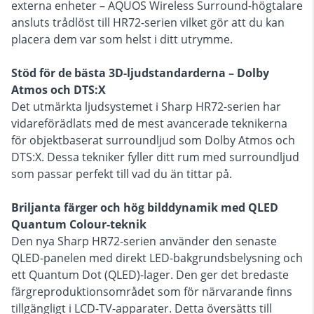
externa enheter – AQUOS Wireless Surround-högtalare
ansluts trådlöst till HR72-serien vilket gör att du kan
placera dem var som helst i ditt utrymme.
Stöd för de bästa 3D-ljudstandarderna – Dolby
Atmos och DTS:X
Det utmärkta ljudsystemet i Sharp HR72-serien har
vidareförädlats med de mest avancerade teknikerna
för objektbaserat surroundljud som Dolby Atmos och
DTS:X. Dessa tekniker fyller ditt rum med surroundljud
som passar perfekt till vad du än tittar på.
Briljanta färger och hög bilddynamik med QLED
Quantum Colour-teknik
Den nya Sharp HR72-serien använder den senaste
QLED-panelen med direkt LED-bakgrundsbelysning och
ett Quantum Dot (QLED)-lager. Den ger det bredaste
färgreproduktionsområdet som för närvarande finns
tillgängligt i LCD-TV-apparater. Detta översätts till