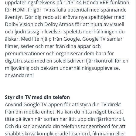
uppdateringsfrekvens på 120/144 Hz och VRR-funktion
för HDMI. Frigör TV:ns fulla potential med spännande
äventyr. Gör dig redo att erövra nya spelhöjder med
Dolby Vision och Dolby Atmos för att njuta av visuell
och ljudmässig inlevelse i spelet.Underhållningen du
älskar. Med lite hjälp från Google. Google TV samlar
filmer, serier och mer från dina appar och
prenumerationer och organiserar dem bara för
dig.Utrustad med en solcellsdriven fjärrkontroll för en
miljövänlig och bekväm underhållningsupplevelse.
användaren!
Styr din TV med din telefon
Använd Google TV-appen för att styra din TV direkt
från din mobila enhet. Nu kan du hitta något bra att
titta på även när soffan har ätit upp din fjärrkontroll.
Och du kan använda din telefons tangentbord för att
snabbt skriva komplicerade lösenord, filmnamn eller