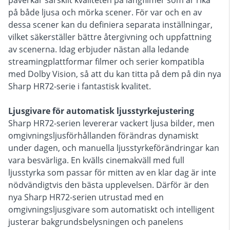
påverkar särskilt kvaliteten på långfilmer som är rika
på både ljusa och mörka scener. För var och en av
dessa scener kan du definiera separata inställningar,
vilket säkerställer bättre återgivning och uppfattning
av scenerna. Idag erbjuder nästan alla ledande
streamingplattformar filmer och serier kompatibla
med Dolby Vision, så att du kan titta på dem på din nya
Sharp HR72-serie i fantastisk kvalitet.
Ljusgivare för automatisk ljusstyrkejustering
Sharp HR72-serien levererar vackert ljusa bilder, men
omgivningsljusförhållanden förändras dynamiskt
under dagen, och manuella ljusstyrkeförändringar kan
vara besvärliga. En kvälls cinemakväll med full
ljusstyrka som passar för mitten av en klar dag är inte
nödvändigtvis den bästa upplevelsen. Därför är den
nya Sharp HR72-serien utrustad med en
omgivningsljusgivare som automatiskt och intelligent
justerar bakgrundsbelysningen och panelens