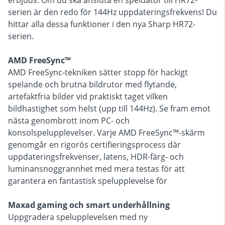
erbjuds. Om du ska ansluta en speldator till HR72-
serien är den redo för 144Hz uppdateringsfrekvens! Du
hittar alla dessa funktioner i den nya Sharp HR72-
serien.
AMD FreeSync™
AMD FreeSync-tekniken sätter stopp för hackigt
spelande och brutna bildrutor med flytande,
artefaktfria bilder vid praktiskt taget vilken
bildhastighet som helst (upp till 144Hz). Se fram emot
nästa genombrott inom PC- och
konsolspelupplevelser. Varje AMD FreeSync™-skärm
genomgår en rigorös certifieringsprocess där
uppdateringsfrekvenser, latens, HDR-färg- och
luminansnoggrannhet med mera testas för att
garantera en fantastisk spelupplevelse för
Maxad gaming och smart underhållning
Uppgradera spelupplevelsen med ny