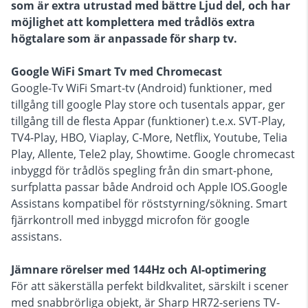
som är extra utrustad med bättre Ljud del, och har
möjlighet att komplettera med trådlös extra
högtalare som är anpassade för sharp tv.
Google WiFi Smart Tv med Chromecast
Google-Tv WiFi Smart-tv (Android) funktioner, med
tillgång till google Play store och tusentals appar, ger
tillgång till de flesta Appar (funktioner) t.e.x. SVT-Play,
TV4-Play, HBO, Viaplay, C-More, Netflix, Youtube, Telia
Play, Allente, Tele2 play, Showtime. Google chromecast
inbyggd för trådlös spegling från din smart-phone,
surfplatta passar både Android och Apple IOS.Google
Assistans kompatibel för röststyrning/sökning. Smart
fjärrkontroll med inbyggd microfon för google
assistans.
Jämnare rörelser med 144Hz och AI-optimering
För att säkerställa perfekt bildkvalitet, särskilt i scener
med snabbrörliga objekt, är Sharp HR72-seriens TV-