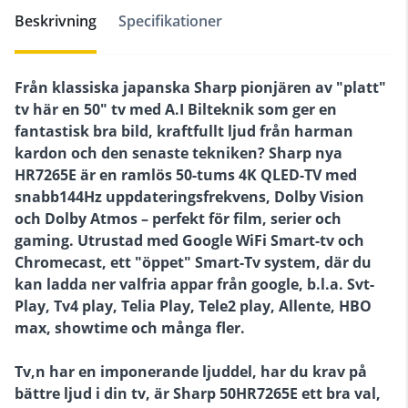
Beskrivning
Specifikationer
Från klassiska japanska Sharp pionjären av "platt"
tv här en 50" tv med A.I Bilteknik som ger en
fantastisk bra bild, kraftfullt ljud från harman
kardon och den senaste tekniken? Sharp nya
HR7265E är en ramlös 50-tums 4K QLED-TV med
snabb144Hz uppdateringsfrekvens, Dolby Vision
och Dolby Atmos – perfekt för film, serier och
gaming. Utrustad med Google WiFi Smart-tv och
Chromecast, ett "öppet" Smart-Tv system, där du
kan ladda ner valfria appar från google, b.l.a. Svt-
Play, Tv4 play, Telia Play, Tele2 play, Allente, HBO
max, showtime och många fler.
Tv,n har en imponerande ljuddel, har du krav på
bättre ljud i din tv, är Sharp 50HR7265E ett bra val,