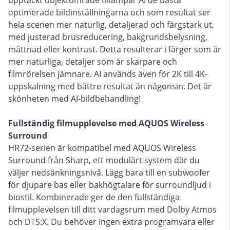
upptäckt objektområde tillämpar AI de bästa
optimerade bildinställningarna och som resultat ser
hela scenen mer naturlig, detaljerad och färgstark ut,
med justerad brusreducering, bakgrundsbelysning,
mättnad eller kontrast. Detta resulterar i färger som är
mer naturliga, detaljer som är skarpare och
filmrörelsen jämnare. AI används även för 2K till 4K-
uppskalning med bättre resultat än någonsin. Det är
skönheten med AI-bildbehandling!
Fullständig filmupplevelse med AQUOS Wireless
Surround
HR72-serien är kompatibel med AQUOS Wireless
Surround från Sharp, ett modulärt system där du
väljer nedsänkningsnivå. Lägg bara till en subwoofer
för djupare bas eller bakhögtalare för surroundljud i
biostil. Kombinerade ger de den fullständiga
filmupplevelsen till ditt vardagsrum med Dolby Atmos
och DTS:X. Du behöver ingen extra programvara eller