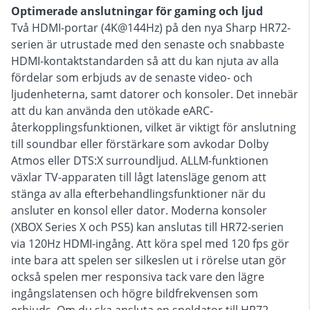
Optimerade anslutningar för gaming och ljud
Två HDMI-portar (4K@144Hz) på den nya Sharp HR72-
serien är utrustade med den senaste och snabbaste
HDMI-kontaktstandarden så att du kan njuta av alla
fördelar som erbjuds av de senaste video- och
ljudenheterna, samt datorer och konsoler. Det innebär
att du kan använda den utökade eARC-
återkopplingsfunktionen, vilket är viktigt för anslutning
till soundbar eller förstärkare som avkodar Dolby
Atmos eller DTS:X surroundljud. ALLM-funktionen
växlar TV-apparaten till lågt latensläge genom att
stänga av alla efterbehandlingsfunktioner när du
ansluter en konsol eller dator. Moderna konsoler
(XBOX Series X och PS5) kan anslutas till HR72-serien
via 120Hz HDMI-ingång. Att köra spel med 120 fps gör
inte bara att spelen ser silkeslen ut i rörelse utan gör
också spelen mer responsiva tack vare den lägre
ingångslatensen och högre bildfrekvensen som