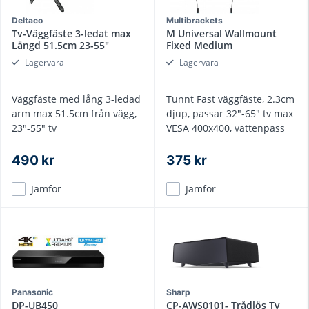
Deltaco
Multibrackets
Tv-Väggfäste 3-ledat max
M Universal Wallmount
Längd 51.5cm 23-55"
Fixed Medium
Lagervara
Lagervara
Väggfäste med lång 3-ledad
Tunnt Fast väggfäste, 2.3cm
arm max 51.5cm från vägg,
djup, passar 32"-65" tv max
23"-55" tv
VESA 400x400, vattenpass
490 kr
375 kr
Jämför
Jämför
Panasonic
Sharp
DP-UB450
CP-AWS0101- Trådlös Tv