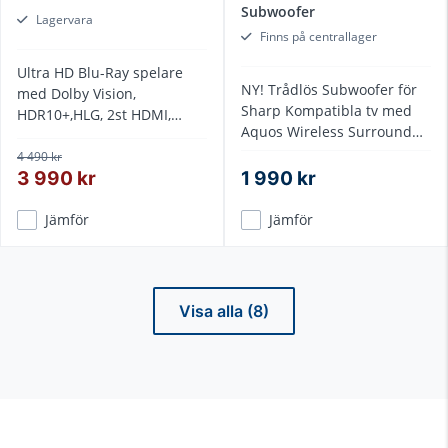
Subwoofer
Lagervara
Finns på centrallager
Ultra HD Blu-Ray spelare
NY! Trådlös Subwoofer för
med Dolby Vision,
Sharp Kompatibla tv med
HDR10+,HLG, 2st HDMI,
Aquos Wireless Surround
DVD-Regionsfri
teknik
4 490 kr
3 990 kr
1 990 kr
Jämför
Jämför
Visa alla (8)