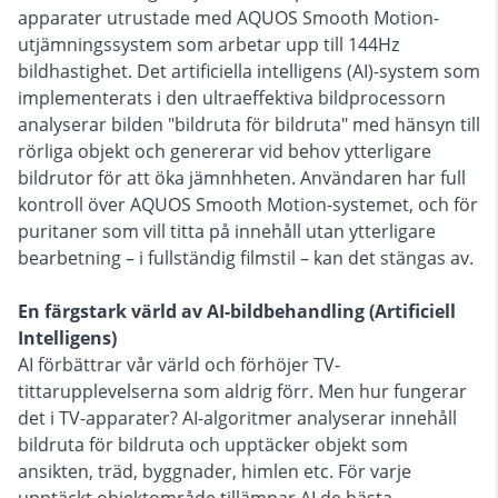
apparater utrustade med AQUOS Smooth Motion-
utjämningssystem som arbetar upp till 144Hz
bildhastighet. Det artificiella intelligens (AI)-system som
implementerats i den ultraeffektiva bildprocessorn
analyserar bilden "bildruta för bildruta" med hänsyn till
rörliga objekt och genererar vid behov ytterligare
bildrutor för att öka jämnhheten. Användaren har full
kontroll över AQUOS Smooth Motion-systemet, och för
puritaner som vill titta på innehåll utan ytterligare
bearbetning – i fullständig filmstil – kan det stängas av.
En färgstark värld av AI-bildbehandling (Artificiell
Intelligens)
AI förbättrar vår värld och förhöjer TV-
tittarupplevelserna som aldrig förr. Men hur fungerar
det i TV-apparater? AI-algoritmer analyserar innehåll
bildruta för bildruta och upptäcker objekt som
ansikten, träd, byggnader, himlen etc. För varje