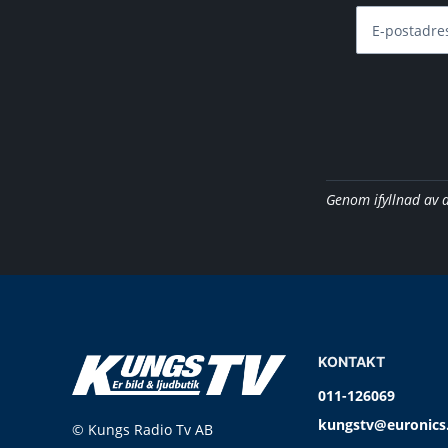
E-postadre
Genom ifyllnad av 
KONTAKT
011-126069
kungstv@euronics
© Kungs Radio Tv AB