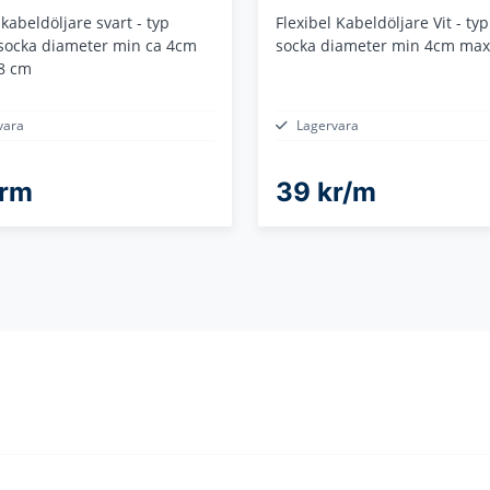
 kabeldöljare svart - typ
Flexibel Kabeldöljare Vit - typ
 socka diameter min ca 4cm
socka diameter min 4cm ma
8 cm
vara
Lagervara
krm
39 kr/m