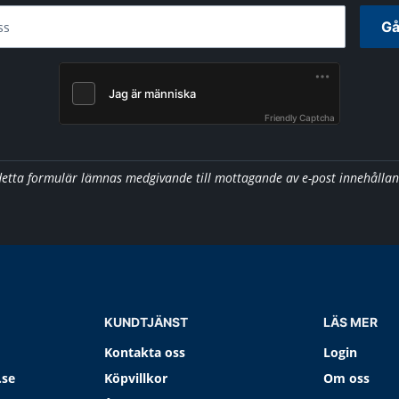
Gå
ss
Friendly Captcha
detta formulär lämnas medgivande till mottagande av e-post innehålla
KUNDTJÄNST
LÄS MER
Kontakta oss
Login
.se
Köpvillkor
Om oss