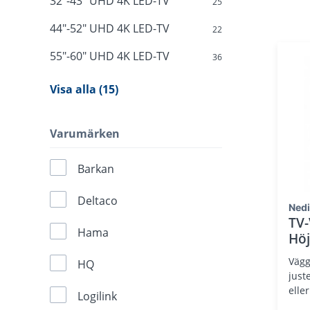
32"-43" UHD 4K LED-TV
25
44"-52" UHD 4K LED-TV
22
55"-60" UHD 4K LED-TV
36
Visa alla (15)
Varumärken
Barkan
Deltaco
Ned
TV-
Hama
Höj
30k
Vägg
HQ
TV
just
elle
Logilink