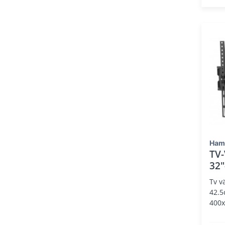
Ham
TV-
32"
Tv v
42.5
400x