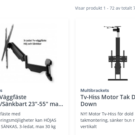
Visar produkt 1 - 72 av totalt
is
Multibrackets
Väggfäste
Tv-Hiss Motor Tak 
/Sänkbart 23"-55" max
Down
g 3-ledat
fäste med
NY! Motor Tv-Hiss för dold
WM2732BK
eringsmöjligheter kan HÖJAS
takmontering, sänker tv,n r
r SÄNKAS, 3-ledat, max 30 kg
vertikalt