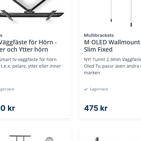
is
Multibrackets
Väggfäste för Hörn -
M OLED Wallmount
er och Ytter hörn
Slim Fixed
Smart tv-väggfäste för hörn
NY! Tunnt 2.3mm Väggfäste för LG
 t.e.x. pelare, ytter eller inner
Oled Tv, passr även andra
n
märken
agervara
Lagervara
0 kr
475 kr