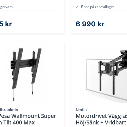
agervara
Finns på centrallager
5 kr
6 990 kr
ibrackets
Nedis
Vesa Wallmount Super
Motordrivet Väggfä
m Tilt 400 Max
Höj/Sänk + Vridbart