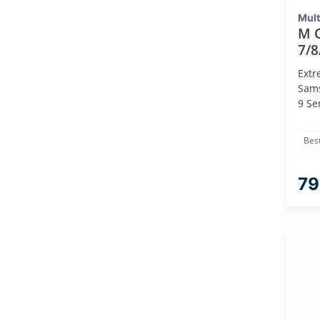
Mult
M Q
7/8
Extr
Sams
9 Se
Bes
79