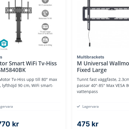
is
Multibrackets
or Smart WiFi Tv-Hiss
M Universal Wallm
SM5840BK
Fixed Large
Motor Tv-Hiss upp till 80" max
Tunnt fast väggfäste, 2.3c
, lyfthöjd 90 cm, WiFi smart-
passar 40"-85" Max VESA 8
vattenpass
agervara
Lagervara
770 kr
475 kr