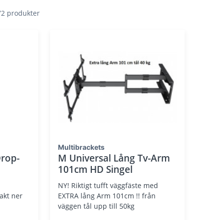
 72 produkter
Multibrackets
Drop-
M Universal Lång Tv-Arm
101cm HD Singel
NY! Riktigt tufft väggfäste med
akt ner
EXTRA lång Arm 101cm !! från
väggen tål upp till 50kg