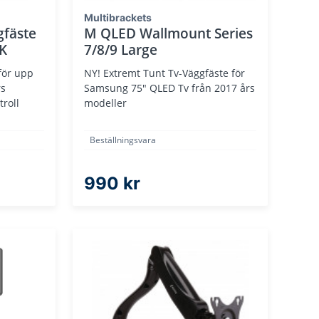
Multibrackets
gfäste
M QLED Wallmount Series
K
7/8/9 Large
för upp
NY! Extremt Tunt Tv-Väggfäste för
rs
Samsung 75" QLED Tv från 2017 års
troll
modeller
Beställningsvara
990 kr