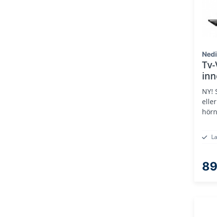
Ned
Tv-
inn
NY! 
eller
hör
L
89