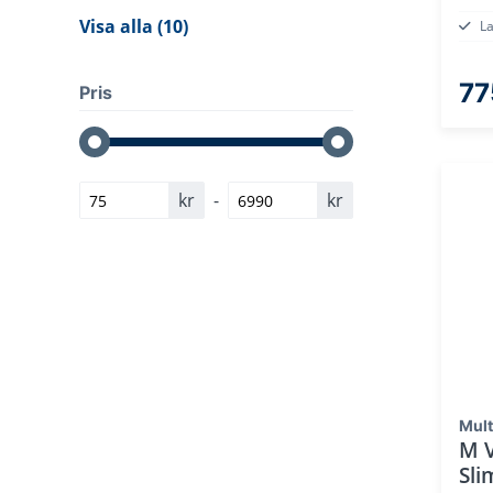
Visa alla (10)
L
77
Pris
kr
-
kr
Mult
M 
Sli