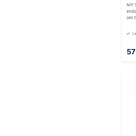
NY! 
enda
om t
L
57