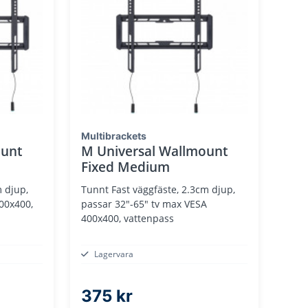
Multibrackets
ount
M Universal Wallmount
Fixed Medium
m djup,
Tunnt Fast väggfäste, 2.3cm djup,
00x400,
passar 32"-65" tv max VESA
400x400, vattenpass
Lagervara
375 kr