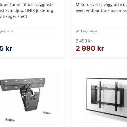
Supertunnt Tiltbar väggfäste,
Motordrivet tv väggfäste u
st 3cm djup, UNIK Justering
även vridbar funktion, max
v hänger snett
agervara
Lagervara
3 490 kr
5 kr
2 990 kr