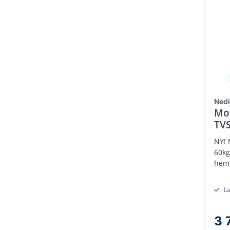
Ned
Mot
TV
NY! 
60kg
hem
L
3 