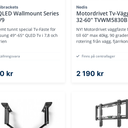
ibrackets
Nedis
LED Wallmount Series
Motordrivet Tv-Väg
/9
32-60" TVWM5830B
emt tunnt special Tv-Fäste för
NY! Motordrivet väggfäste 
ung 49"-65" QLED Tv i 7,8 och
till 60" max 40kg, 90 grade
rien
rotering från vägg, fjärrkon
tällningsvara
Finns på centrallager
0 kr
2 190 kr