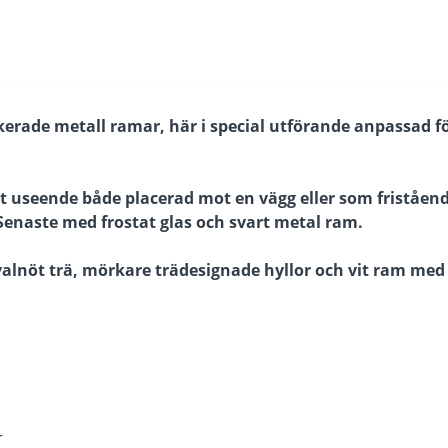
kerade metall ramar, här i special utförande anpassad f
ert useende både placerad mot en vägg eller som friståen
 Senaste med frostat glas och svart metal ram.
alnöt trä, mörkare trädesignade hyllor och vit ram med 
r