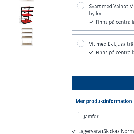
Svart med Valnöt M
hyllor
Finns på central
Vit med Ek Ljusa trä
Finns på central
Mer produktinformation
Jämför
Lagervara
(Skickas Norm