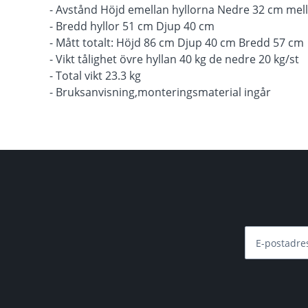
- Avstånd Höjd emellan hyllorna Nedre 32 cm me
- Bredd hyllor 51 cm Djup 40 cm
- Mått totalt: Höjd 86 cm Djup 40 cm Bredd 57 cm
- Vikt tålighet övre hyllan 40 kg de nedre 20 kg/st
- Total vikt 23.3 kg
- Bruksanvisning,monteringsmaterial ingår
E-postadre