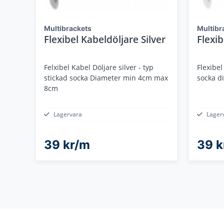
Multibrackets
Multibr
Flexibel Kabeldöljare Silver
Flexib
Felxibel Kabel Döljare silver - typ
Flexibel
stickad socka Diameter min 4cm max
socka d
8cm
Lagervara
Lager
39 kr/m
39 k