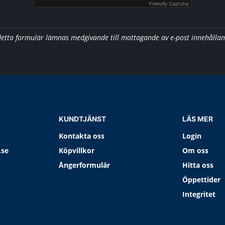
Friendly Captcha
detta formulär lämnas medgivande till mottagande av e-post innehålla
KUNDTJÄNST
LÄS MER
Kontakta oss
Login
.se
Köpvillkor
Om oss
Ångerformulär
Hitta oss
Öppettider
Integritet