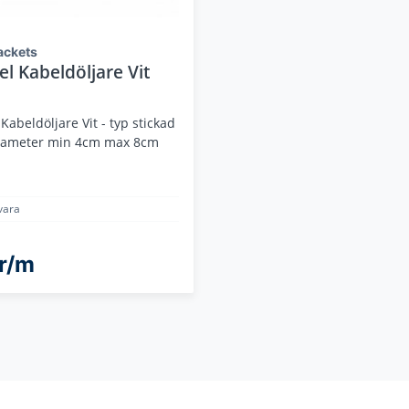
ackets
el Kabeldöljare Vit
 Kabeldöljare Vit - typ stickad
iameter min 4cm max 8cm
vara
r/m