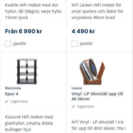
Kvalite HiFi möbel med 4st
NY! Läcker HiFi möbel för
hyllor, tål 50kg/st, varje hylla
vinyl spelare och lådor för
15mm tjock
vinylskivor 80cm bred
Från
6 990 kr
4 490 kr
Jämför
Jämför
Norstone
Lenco
Epur 4
Vinyl -LP Skivställ upp till
40 skivor
Lagervara
Lagervara
Klassisk HiFi möbel med
NY! Vinyl - LP skivställ i trä
glashyllor, smarta dolda
för upp till 40st skivor, Yta i
kulllager hjul