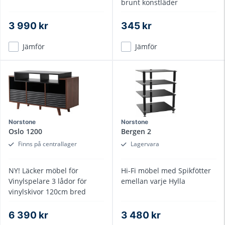
brunt konstläder
3 990 kr
345 kr
Jämför
Jämför
Norstone
Norstone
Oslo 1200
Bergen 2
Finns på centrallager
Lagervara
NY! Läcker möbel för
Hi-Fi möbel med Spikfötter
Vinylspelare 3 lådor för
emellan varje Hylla
vinylskivor 120cm bred
6 390 kr
3 480 kr