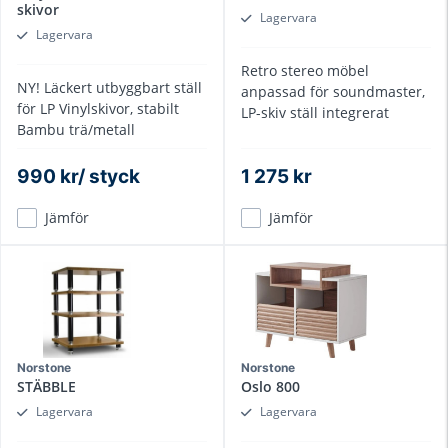
skivor
Lagervara
Lagervara
Retro stereo möbel
NY! Läckert utbyggbart ställ
anpassad för soundmaster,
för LP Vinylskivor, stabilt
LP-skiv ställ integrerat
Bambu trä/metall
990 kr/ styck
1 275 kr
Jämför
Jämför
Norstone
Norstone
STÄBBLE
Oslo 800
Lagervara
Lagervara