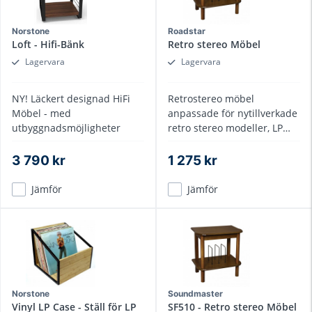
Norstone
Roadstar
Loft - Hifi-Bänk
Retro stereo Möbel
Lagervara
Lagervara
NY! Läckert designad HiFi
Retrostereo möbel
Möbel - med
anpassade för nytillverkade
utbyggnadsmöjligheter
retro stereo modeller, LP
skivställ integrerat
3 790 kr
1 275 kr
Jämför
Jämför
Norstone
Soundmaster
Vinyl LP Case - Ställ för LP
SF510 - Retro stereo Möbel