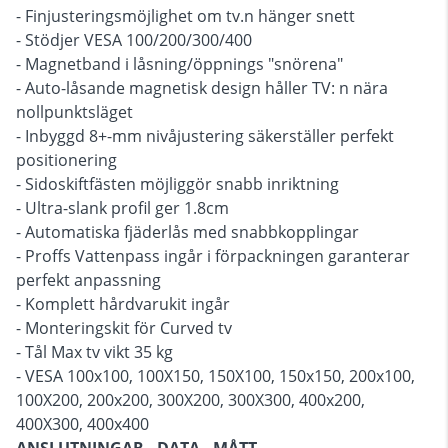
- Finjusteringsmöjlighet om tv.n hänger snett
- Stödjer VESA 100/200/300/400
- Magnetband i låsning/öppnings "snörena"
- Auto-låsande magnetisk design håller TV: n nära
nollpunktsläget
- Inbyggd 8+-mm nivåjustering säkerställer perfekt
positionering
- Sidoskiftfästen möjliggör snabb inriktning
- Ultra-slank profil ger 1.8cm
- Automatiska fjäderlås med snabbkopplingar
- Proffs Vattenpass ingår i förpackningen garanterar
perfekt anpassning
- Komplett hårdvarukit ingår
- Monteringskit för Curved tv
- Tål Max tv vikt 35 kg
- VESA 100x100, 100X150, 150X100, 150x150, 200x100,
100X200, 200x200, 300X200, 300X300, 400x200,
400X300, 400x400