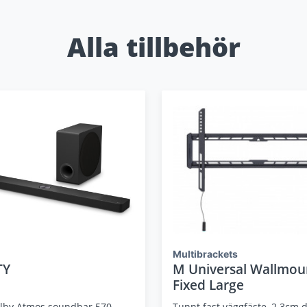
Alla tillbehör
Multibrackets
TY
M Universal Wallmou
Fixed Large
olby Atmos soundbar 570
Tunnt fast väggfäste, 2.3cm d