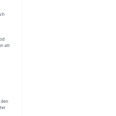
och
tid
an att
m den
ter