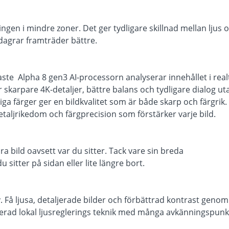
gen i mindre zoner. Det ger tydligare skillnad mellan ljus 
dagrar framträder bättre.
te Alpha 8 gen3 AI-processorn analyserar innehållet i real
 skarpare 4K-detaljer, bättre balans och tydligare dialog ut
iga färger ger en bildkvalitet som är både skarp och färgrik.
detaljrikedom och färgprecision som förstärker varje bild.
ra bild oavsett var du sitter. Tack vare sin breda
 sitter på sidan eller lite längre bort.
 Få ljusa, detaljerade bilder och förbättrad kontrast geno
erad lokal ljusreglerings teknik med många avkänningspunk