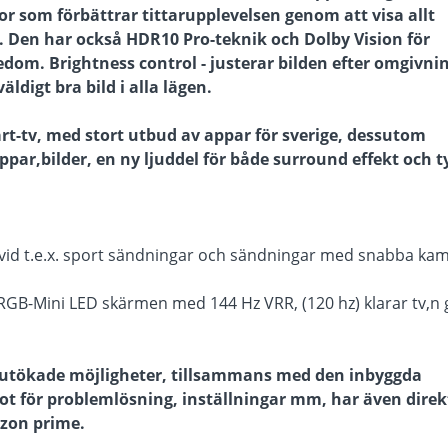
r som förbättrar tittarupplevelsen genom att visa allt
n. Den har också HDR10 Pro-teknik och Dolby Vision för
dom. Brightness control - justerar bilden efter omgivni
ldigt bra bild i alla lägen.
t-tv, med stort utbud av appar för sverige, dessutom
ar,bilder, en ny ljuddel för både surround effekt och ty
ild vid t.e.x. sport sändningar och sändningar med snabba ka
GB-Mini LED skärmen med 144 Hz VRR, (120 hz) klarar tv,n 
ält utökade möjligheter, tillsammans med den inbyggda
ot för problemlösning, inställningar mm,
har även direk
azon prime.