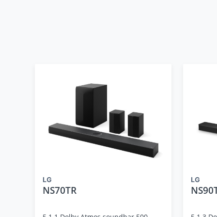
LG
LG
NS70TR
NS90
5.1.1 Dolby Atmos soundbar 500
5.1.3 D