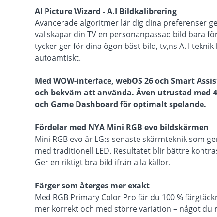
AI Picture Wizard - A.I Bildkalibrering
Avancerade algoritmer lär dig dina preferenser ge
val skapar din TV en personanpassad bild bara för d
tycker ger för dina ögon bäst bild, tv,ns A. I teknik
autoamtiskt.
Med WOW-interface, webOS 26 och Smart Assist
och bekväm att använda. Även utrustad med 4
och Game Dashboard för optimalt spelande.
Fördelar med NYA Mini RGB evo bildskärmen
Mini RGB evo är LG:s senaste skärmteknik som ger 
med traditionell LED. Resultatet blir bättre kontra
Ger en riktigt bra bild ifrån alla källor.
Färger som återges mer exakt
Med RGB Primary Color Pro får du 100 % färgtäckn
mer korrekt och med större variation – något du mä