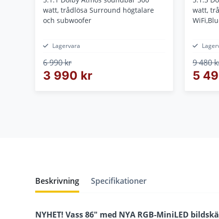
watt, trådlösa Surround högtalare
watt, tr
och subwoofer
WiFi,Bl
Lagervara
Lager
6 990 kr
9 480 k
3 990 kr
5 49
Beskrivning
Specifikationer
NYHET! Vass 86" med NYA RGB-MiniLED bildskär