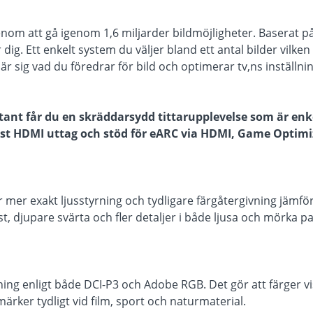
nom att gå igenom 1,6 miljarder bildmöjligheter. Baserat p
ig. Ett enkelt system du väljer bland ett antal bilder vilken
 lär sig vad du föredrar för bild och optimerar tv,ns inställni
ant får du en skräddarsydd tittarupplevelse som är enk
st HDMI uttag och stöd för eARC via HDMI, Game Optimi
mer exakt ljusstyrning och tydligare färgåtergivning jämfö
st, djupare svärta och fler detaljer i både ljusa och mörka pa
ing enligt både DCI-P3 och Adobe RGB. Det gör att färger v
rker tydligt vid film, sport och naturmaterial.