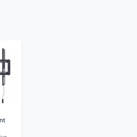
nt
jup,