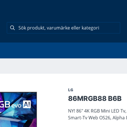
LG
86MRGB88 B6B
NY! 86" 4K RGB Mini LED Tv,
Smart-Tv Web OS26, Alpha 8