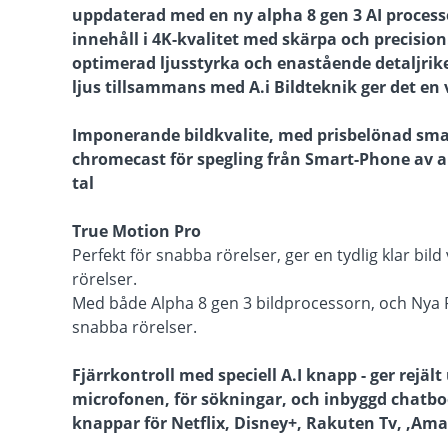
uppdaterad med en ny alpha 8 gen 3 AI processo
innehåll i 4K-kvalitet med skärpa och precisio
optimerad ljusstyrka och enastående detaljrike
ljus tillsammans med A.i Bildteknik ger det en vä
Imponerande bildkvalite, med prisbelönad smar
chromecast för spegling från Smart-Phone av app
tal
True Motion Pro
Perfekt för snabba rörelser, ger en tydlig klar b
rörelser.
Med både Alpha 8 gen 3 bildprocessorn, och Nya R
snabba rörelser.
Fjärrkontroll med speciell A.I knapp - ger rej
microfonen, för sökningar, och inbyggd chatbo
knappar för Netflix, Disney+, Rakuten Tv, ,Am