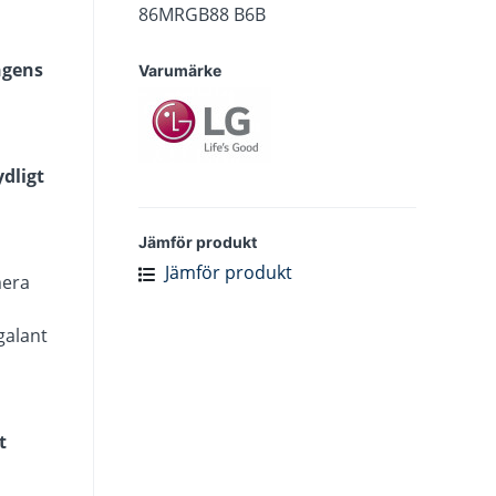
86MRGB88 B6B
ngens
Varumärke
dligt
Jämför produkt
Jämför produkt
mera
galant
t