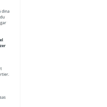
å dina
 du
ngar
el
zer
rt
rtier.
isas