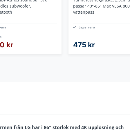
ådlös subwoofer,
passar 40"-85" Max VESA 800
uetooth
vattenpass
vara
Lagervara
r
0 kr
475 kr
men från LG här i 86" storlek med 4K upplösning och