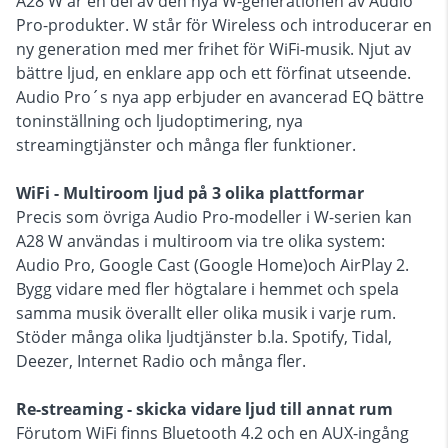
A28 W är en del av den nya W-generationen av Audio
Pro-produkter. W står för Wireless och introducerar en
ny generation med mer frihet för WiFi-musik. Njut av
bättre ljud, en enklare app och ett förfinat utseende.
Audio Pro´s nya app erbjuder en avancerad EQ bättre
toninställning och ljudoptimering, nya
streamingtjänster och många fler funktioner.
WiFi - Multiroom ljud på 3 olika plattformar
Precis som övriga Audio Pro-modeller i W-serien kan
A28 W användas i multiroom via tre olika system:
Audio Pro, Google Cast (Google Home)och AirPlay 2.
Bygg vidare med fler högtalare i hemmet och spela
samma musik överallt eller olika musik i varje rum.
Stöder många olika ljudtjänster b.la. Spotify, Tidal,
Deezer, Internet Radio och många fler.
Re-streaming - skicka vidare ljud till annat rum
Förutom WiFi finns Bluetooth 4.2 och en AUX-ingång