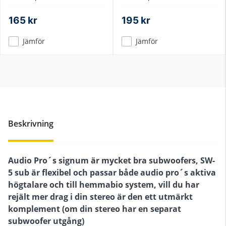
kontakter, flerlagers
kontakter, flerlagers
skärmning
skärmning
165 kr
195 kr
Jämför
Jämför
Beskrivning
Audio Pro´s signum är mycket bra subwoofers, SW-
5 sub är flexibel och passar både audio pro´s aktiva
högtalare och till hemmabio system, vill du har
rejält mer drag i din stereo är den ett utmärkt
komplement (om din stereo har en separat
subwoofer utgång)