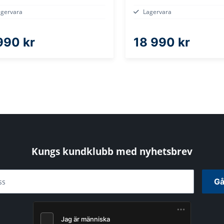
agervara
Lagervara
990 kr
18 990 kr
Kungs kundklubb med nyhetsbrev
Gå
ss