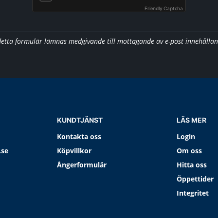
Friendly Captcha
detta formulär lämnas medgivande till mottagande av e-post innehålla
KUNDTJÄNST
LÄS MER
Kontakta oss
Login
.se
Köpvillkor
Om oss
Ångerformulär
Hitta oss
Öppettider
Integritet