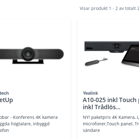
Visar produkt 1 - 2 av totalt
tech
Yealink
etUp
A10-025 inkl Touch
inkl Trådlös
PC/SmartPhone sän
obar - Konferens 4K kamera
NY! paketpris 4K Kamera, Ljud 8
ggda högtalare, inbyggd
microfoner,Touch panel, T
ofon
sändare