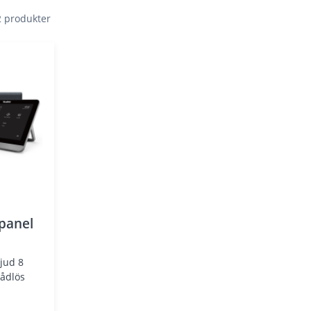
 2 produkter
 panel
dare
rådlös