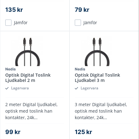
dragavlastade kontakter
guldplätterade, 1 meter
135 kr
79 kr
Jämför
Jämför
Nedis
Nedis
Optisk Digital Toslink
Optisk Digital Toslink
Ljudkabel 2 m
Ljudkabel 3 m
Lagervara
Lagervara
2 meter Digital ljudkabel,
3 meter Digital ljudkabel,
optisk med toslink han
optisk med toslink han
kontakter, 24k
kontakter, 24k
Guldplätterade,
Guldplätterade,
dragavlastade kontakter
dragavlastade kontakter
99 kr
125 kr