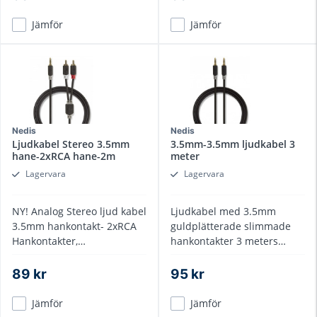
Jämför
Jämför
Nedis
Nedis
Ljudkabel Stereo 3.5mm
3.5mm-3.5mm ljudkabel 3
hane-2xRCA hane-2m
meter
Lagervara
Lagervara
NY! Analog Stereo ljud kabel
Ljudkabel med 3.5mm
3.5mm hankontakt- 2xRCA
guldplätterade slimmade
Hankontakter,
hankontakter 3 meters
guldplätterade, 2 meter
längd
89 kr
95 kr
Jämför
Jämför