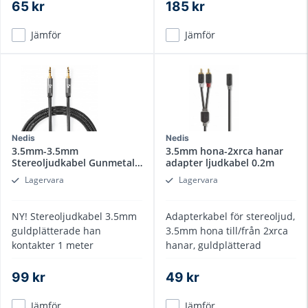
65 kr
185 kr
Jämför
Jämför
Nedis
Nedis
3.5mm-3.5mm
3.5mm hona-2xrca hanar
Stereoljudkabel Gunmetal
adapter ljudkabel 0.2m
1 m
Lagervara
Lagervara
NY! Stereoljudkabel 3.5mm
Adapterkabel för stereoljud,
guldplätterade han
3.5mm hona till/från 2xrca
kontakter 1 meter
hanar, guldplätterad
99 kr
49 kr
Jämför
Jämför