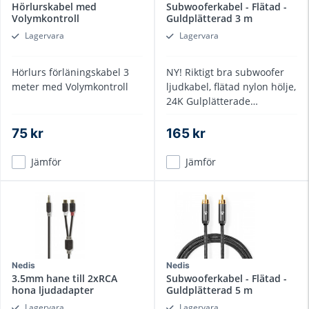
Hörlurskabel med
Subwooferkabel - Flätad -
Volymkontroll
Guldplätterad 3 m
Lagervara
Lagervara
Hörlurs förläningskabel 3
NY! Riktigt bra subwoofer
meter med Volymkontroll
ljudkabel, flätad nylon hölje,
24K Gulplätterade
kontakter, flerlagers
skärmning
75 kr
165 kr
Jämför
Jämför
Nedis
Nedis
3.5mm hane till 2xRCA
Subwooferkabel - Flätad -
hona ljudadapter
Guldplätterad 5 m
Lagervara
Lagervara