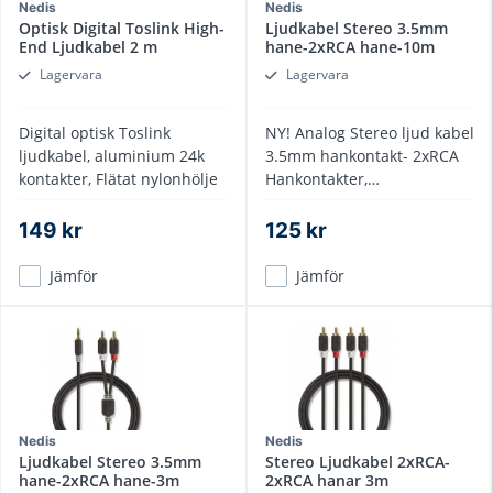
Nedis
Nedis
Optisk Digital Toslink High-
Ljudkabel Stereo 3.5mm
End Ljudkabel 2 m
hane-2xRCA hane-10m
Lagervara
Lagervara
Digital optisk Toslink
NY! Analog Stereo ljud kabel
ljudkabel, aluminium 24k
3.5mm hankontakt- 2xRCA
kontakter, Flätat nylonhölje
Hankontakter,
guldplätterade, 10 meter
149 kr
125 kr
Jämför
Jämför
Nedis
Nedis
Ljudkabel Stereo 3.5mm
Stereo Ljudkabel 2xRCA-
hane-2xRCA hane-3m
2xRCA hanar 3m