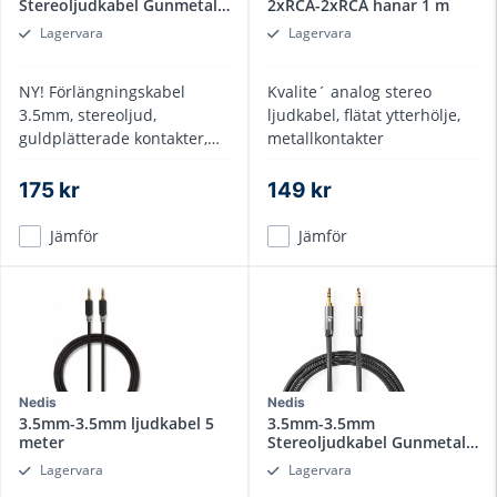
Stereoljudkabel Gunmetal
2xRCA-2xRCA hanar 1 m
5m
Lagervara
Lagervara
NY! Förlängningskabel
Kvalite´ analog stereo
3.5mm, stereoljud,
ljudkabel, flätat ytterhölje,
guldplätterade kontakter,
metallkontakter
gunmetall hölje
175 kr
149 kr
Jämför
Jämför
Nedis
Nedis
3.5mm-3.5mm ljudkabel 5
3.5mm-3.5mm
meter
Stereoljudkabel Gunmetal
0.5 m
Lagervara
Lagervara