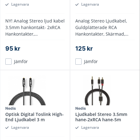
Lagervara
Lagervara
NY! Analog Stereo ljud kabel
Analog Stereo Ljudkabel,
3.5mm hankontakt- 2xRCA
Guldplätterade RCA
Hankontakter,
Hankontakter, Skärmad,
guldplätterade, 3 meter
dragavlastad
95 kr
125 kr
Jämför
Jämför
Nedis
Nedis
Optisk Digital Toslink High-
Ljudkabel Stereo 3.5mm
End Ljudkabel 3 m
hane-2xRCA hane-5m
Lagervara
Lagervara