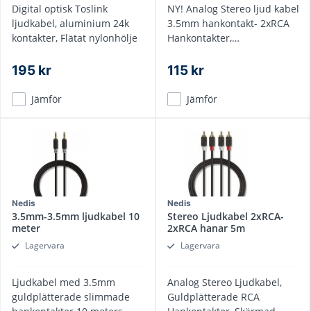
Digital optisk Toslink
NY! Analog Stereo ljud kabel
ljudkabel, aluminium 24k
3.5mm hankontakt- 2xRCA
kontakter, Flätat nylonhölje
Hankontakter,
guldplätterade, 5 meter
195 kr
115 kr
Jämför
Jämför
Nedis
Nedis
3.5mm-3.5mm ljudkabel 10
Stereo Ljudkabel 2xRCA-
meter
2xRCA hanar 5m
Lagervara
Lagervara
Ljudkabel med 3.5mm
Analog Stereo Ljudkabel,
guldplätterade slimmade
Guldplätterade RCA