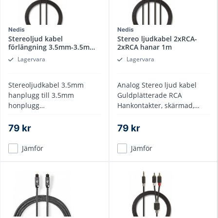
Nedis
Nedis
Stereoljud kabel
Stereo ljudkabel 2xRCA-
förlängning 3.5mm-3.5mm
2xRCA hanar 1m
5met
Lagervara
Lagervara
Stereoljudkabel 3.5mm
Analog Stereo ljud kabel
hanplugg till 3.5mm
Guldplätterade RCA
honplugg
Hankontakter, skärmad,
förlängningskabel,
Dragavlastade kontakter
guldplätterade
79 kr
79 kr
dragavlastade kontakter
Jämför
Jämför