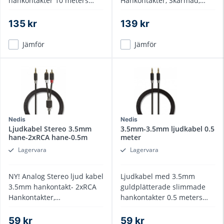
hankontakter 10 meters
Hankontakter, Skärmad,
längd
dragavlastad kabel
135 kr
139 kr
Jämför
Jämför
Nedis
Nedis
Ljudkabel Stereo 3.5mm
3.5mm-3.5mm ljudkabel 0.5
hane-2xRCA hane-0.5m
meter
Lagervara
Lagervara
NY! Analog Stereo ljud kabel
Ljudkabel med 3.5mm
3.5mm hankontakt- 2xRCA
guldplätterade slimmade
Hankontakter,
hankontakter 0.5 meters
guldplätterade, 0.5 meter
längd
59 kr
59 kr