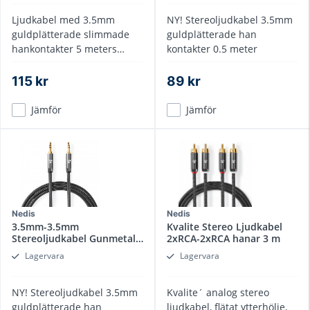
Ljudkabel med 3.5mm
NY! Stereoljudkabel 3.5mm
guldplätterade slimmade
guldplätterade han
hankontakter 5 meters
kontakter 0.5 meter
längd
115 kr
89 kr
Jämför
Jämför
Nedis
Nedis
3.5mm-3.5mm
Kvalite Stereo Ljudkabel
Stereoljudkabel Gunmetal
2xRCA-2xRCA hanar 3 m
3 m
Lagervara
Lagervara
NY! Stereoljudkabel 3.5mm
Kvalite´ analog stereo
guldplätterade han
ljudkabel, flätat ytterhölje,