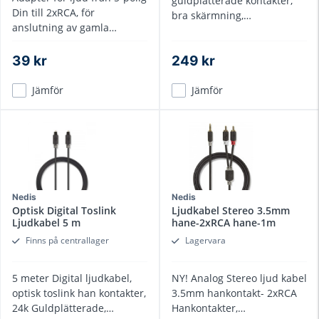
guldplätterade kontakter,
Din till 2xRCA, för
bra skärmning,
anslutning av gamla
dragavlastning
enheter till ny förstärkare
39 kr
249 kr
Jämför
Jämför
Nedis
Nedis
Optisk Digital Toslink
Ljudkabel Stereo 3.5mm
Ljudkabel 5 m
hane-2xRCA hane-1m
Finns på centrallager
Lagervara
5 meter Digital ljudkabel,
NY! Analog Stereo ljud kabel
optisk toslink han kontakter,
3.5mm hankontakt- 2xRCA
24k Guldplätterade,
Hankontakter,