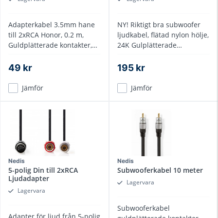
Adapterkabel 3.5mm hane
NY! Riktigt bra subwoofer
till 2xRCA Honor, 0.2 m,
ljudkabel, flätad nylon hölje,
Guldplätterade kontakter,
24K Gulplätterade
dragavlastad, skärmad
kontakter, flerlagers
skärmning
49 kr
195 kr
Jämför
Jämför
Nedis
Nedis
5-polig Din till 2xRCA
Subwooferkabel 10 meter
Ljudadapter
Lagervara
Lagervara
Subwooferkabel
Adapter för ljud från 5-polig