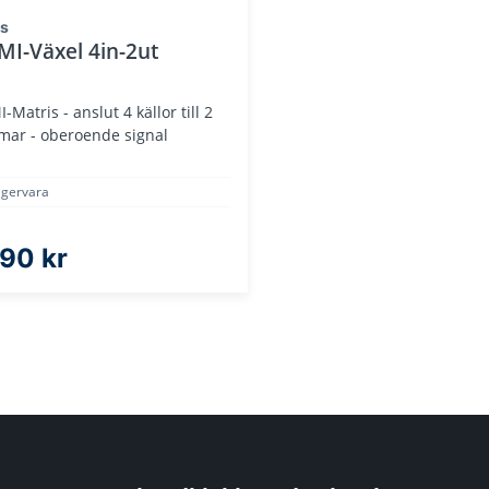
is
I-Växel 4in-2ut
-Matris - anslut 4 källor till 2
mar - oberoende signal
agervara
190 kr