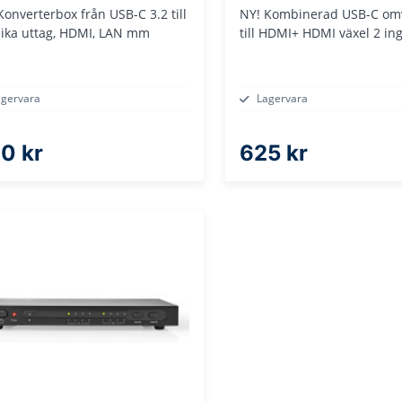
Konverterbox från USB-C 3.2 till
NY! Kombinerad USB-C om
lika uttag, HDMI, LAN mm
till HDMI+ HDMI växel 2 in
agervara
Lagervara
0 kr
625 kr