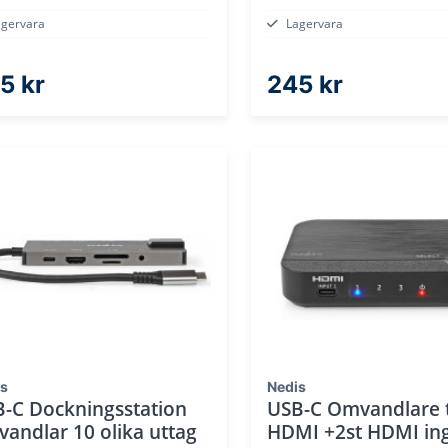
agervara
Lagervara
5 kr
245 kr
is
Nedis
-C Dockningsstation
USB-C Omvandlare t
andlar 10 olika uttag
HDMI +2st HDMI in