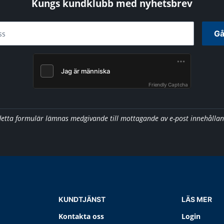
Kungs kundklubb med nyhetsbrev
Gå
ss
Friendly Captcha
detta formulär lämnas medgivande till mottagande av e-post innehålla
KUNDTJÄNST
LÄS MER
Kontakta oss
Login