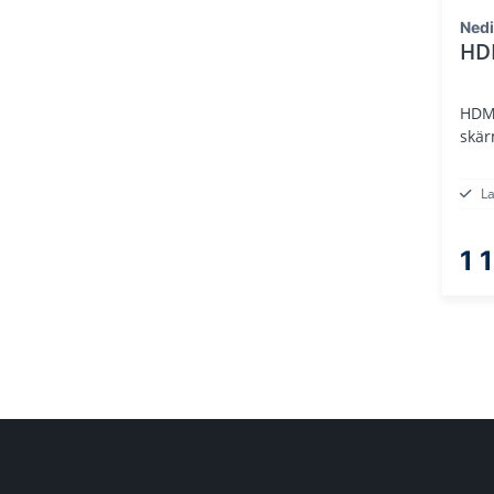
Ned
HDM
HDMI
skär
L
1 