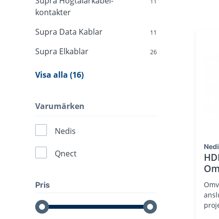
Supra Högtalarkabel-
11
kontakter
Supra Data Kablar
11
Supra Elkablar
26
Visa alla (16)
Varumärken
Nedis
Ned
Qnect
HDM
Om
Omva
Pris
ansl
proj