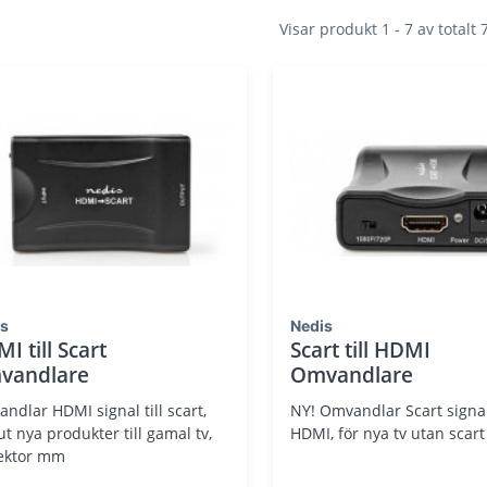
Visar produkt 1 - 7 av totalt
is
Nedis
I till Scart
Scart till HDMI
vandlare
Omvandlare
ndlar HDMI signal till scart,
NY! Omvandlar Scart signal 
ut nya produkter till gamal tv,
HDMI, för nya tv utan scart
ektor mm