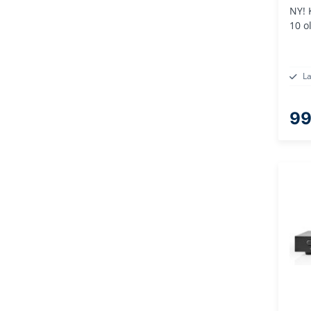
NY! 
10 o
L
99