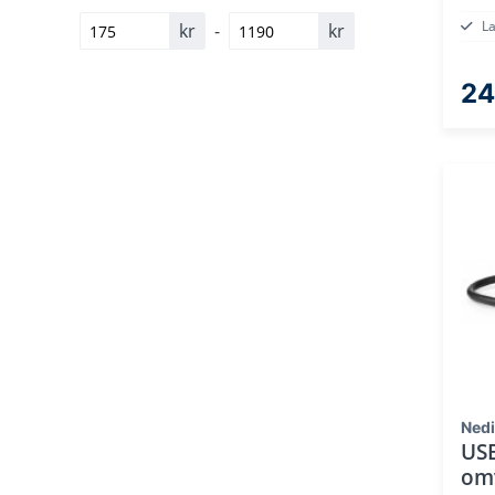
L
kr
-
kr
24
Ned
USB
omv