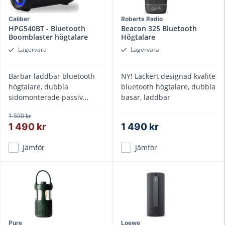
Caliber
Roberts Radio
HPG540BT - Bluetooth
Beacon 325 Bluetooth
Boomblaster högtalare
Högtalare
Lagervara
Lagervara
Bärbar laddbar bluetooth
NY! Läckert designad kvalite
högtalare, dubbla
bluetooth högtalare, dubbla
sidomonterade passiv
basar, laddbar
basar,
1 590 kr
1 490 kr
1 490 kr
Jämför
Jämför
Pure
Loewe