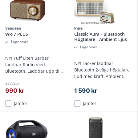
Sangean
Pure
WR-7 PLUS
Classic Aura - Bluetooth
Högtalare - Ambient Ljus
Lagervara
Lagervara
NY! Tuff Liten Bärbar
NY! Läcker laddbar
laddbar Radio med
Bluetooth 2-vägs högtalare
Bluetooth, Laddbar upp till
ljud med kraft, Ambient
40 tim
ljus-system
1 080 kr
990 kr
1 590 kr
Jämför
Jämför