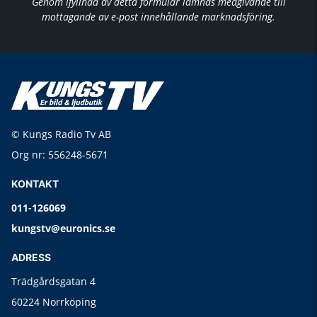
Genom ifyllnad av detta formulär lämnas medgivande till
mottagande av e-post innehållande marknadsföring.
© Kungs Radio Tv AB
Org nr: 556248-5671
KONTAKT
011-126069
kungstv@euronics.se
ADRESS
Trädgårdsgatan 4
60224 Norrköping