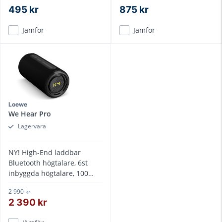
495 kr
875 kr
Jämför
Jämför
Loewe
We Hear Pro
Lagervara
NY! High-End laddbar
Bluetooth högtalare, 6st
inbyggda högtalare, 100
watt, upp till 24 tim
2 990 kr
batteritid.
2 390 kr