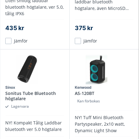
Liten smidig laddbar
laddbar bluetooth
bluetooth högtalare, ver 5.0,
högtalare, även MicroSD
tålig IPX6
uttag
435 kr
375 kr
Jämför
Jämför
Sinox
Kenwood
Sonitus Tube Bluetooth
AS-120BT
högtalare
Kan förbokas
Lagervara
NY! Tuff Mini Bluetooth
NY! Kompakt Tålig Laddbar
Partyspeaker, 2x10 watt,
bluetooth ver 5.0 högtalare
Dynamic Light Show