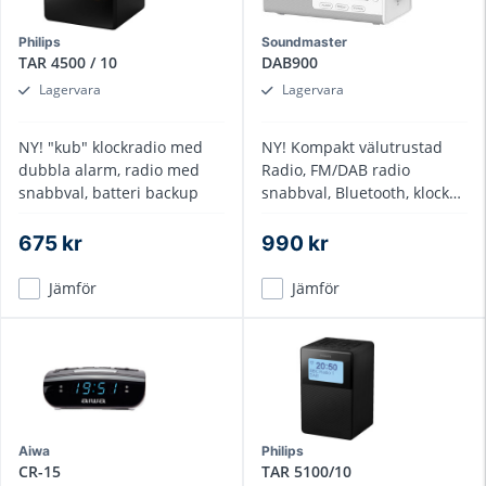
Philips
Soundmaster
TAR 4500 / 10
DAB900
Lagervara
Lagervara
NY! "kub" klockradio med
NY! Kompakt välutrustad
dubbla alarm, radio med
Radio, FM/DAB radio
snabbval, batteri backup
snabbval, Bluetooth, klocka
timer
675 kr
990 kr
Jämför
Jämför
Aiwa
Philips
CR-15
TAR 5100/10