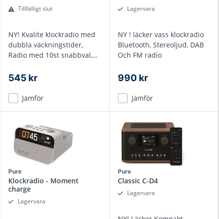
Tillfälligt slut
Lagervara
NY! Kvalite klockradio med
NY ! läcker vass klockradio
dubbla väckningstider,
Bluetooth, Stereoljud, DAB
Radio med 10st snabbval,
Och FM radio
kompakt design
545 kr
990 kr
Jämför
Jämför
Pure
Pure
Klockradio - Moment
Classic C-D4
charge
Lagervara
Lagervara
NY! Läcker Kompakt