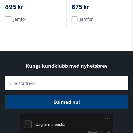
895 kr
675 kr
Jämför
Jämför
Kungs kundklubb med nyhetsbrev
E-postadress
Gå med nu!
Friendly Captcha