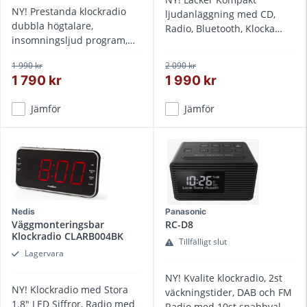
NY! Prestanda klockradio
ljudanläggning med CD,
dubbla högtalare,
Radio, Bluetooth, Klocka
insomningsljud program,
väckning
bluetooth, trådlös smart-
1 990 kr
2 090 kr
phone laddning
1 790 kr
1 990 kr
Jämför
Jämför
Nedis
Panasonic
Väggmonteringsbar
RC-D8
Klockradio CLARB004BK
Tillfälligt slut
Lagervara
NY! Kvalite klockradio, 2st
NY! Klockradio med Stora
väckningstider, DAB och FM
1.8" LED Siffror, Radio med
Radio med 10st snabbval,