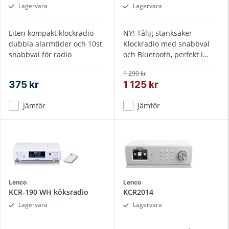
Lagervara
Lagervara
Liten kompakt klockradio
NY! Tålig stänksäker
dubbla alarmtider och 10st
Klockradio med snabbval
snabbval för radio
och Bluetooth, perfekt i
kök,badrum
1 290 kr
375 kr
1 125 kr
Jämför
Jämför
Lenco
Lenco
KCR-190 WH köksradio
KCR2014
Lagervara
Lagervara