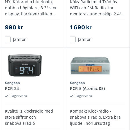
NY! Köksradio bluetooth,
Köks-Radio med Trådlös
dubbla högtalare, 3.3" stor
WiFi och FM-Radio, kan
display, fjärrkontroll kan
monteras under skåp, 2.4"
monteras under skåp
Färgdisplay
990 kr
1 690 kr
Jämför
Jämför
Sangean
Sangean
RCR-24
RCR-5 (Atomic 05)
Lagervara
Lagervara
Kvalite´s klockradio med
Kompakt Klockradio -
stora siffror och
snabbvals radio, Extra bra
snabbvalsradio
ljuddel, hörlursuttag