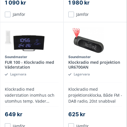
1 090 kr
1 980 kr
Jämför
Jämför
Soundmaster
Soundmaster
FUR 100 - Klockradio med
Klockradio med projektion
Väderstation
UR6700AN
Lagervara
Lagervara
Klockradio med
Klockradio med
väderstation inomhus och
projektionsklocka, Både FM -
utomhus temp. Väder
DAB radio, 20st snabbval
prognos
649 kr
625 kr
Jämför
Jämför