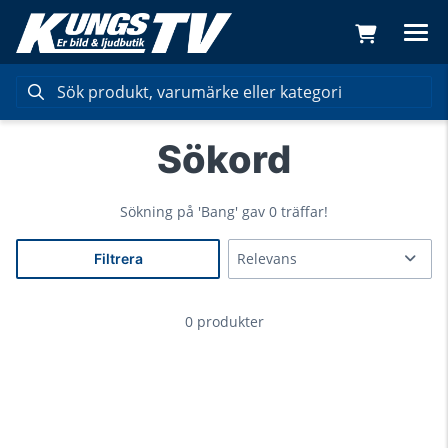
Sökord
Sökning på
'Bang'
gav 0 träffar!
Filtrera
0 produkter