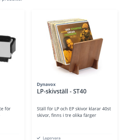
Dynavox
LP-skivställ - ST40
te för
Ställ för LP och EP skivor klarar 40st
+
skivor, finns i tre olika färger
Lagervara