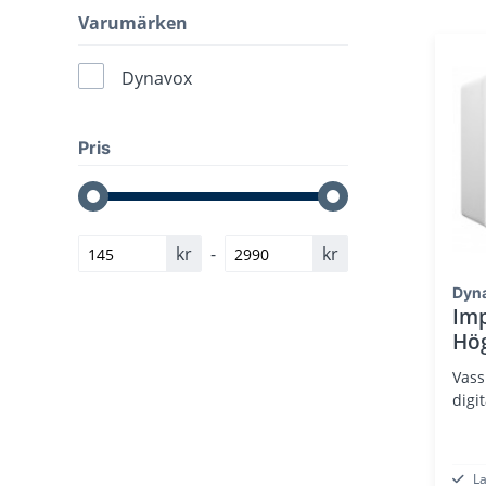
Varumärken
Dynavox
Pris
kr
-
kr
Dyn
Imp
Hög
Vass
digi
L