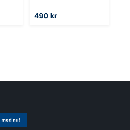
490 kr
 med nu!