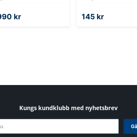
990 kr
145 kr
Kungs kundklubb med nyhetsbrev
Gå
ss