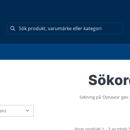
Sökor
Sökning på
'Dynavox'
gav 3
Visar produkt 1 - 3 av totalt