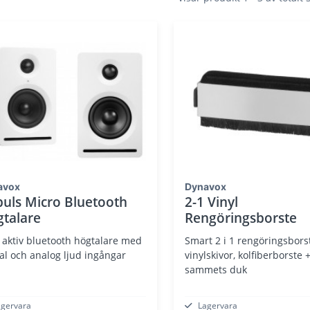
avox
Dynavox
uls Micro Bluetooth
2-1 Vinyl
talare
Rengöringsborste
 aktiv bluetooth högtalare med
Smart 2 i 1 rengöringsbors
tal och analog ljud ingångar
vinylskivor, kolfiberborste 
sammets duk
agervara
Lagervara