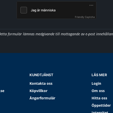
Friendly Captcha
detta formulär lämnas medgivande till mottagande av e-post innehålla
KUNDTJÄNST
LÄS MER
Kontakta oss
Login
.se
Köpvillkor
Om oss
Ångerformulär
Hitta oss
Öppettider
Integritet