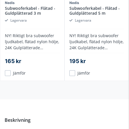
Nedis
Nedis
Subwooferkabel - Flätad -
Subwooferkabel - Flätad -
Guldplätterad 3 m
Guldplätterad 5 m
Lagervara
Lagervara
NY! Riktigt bra subwoofer
NY! Riktigt bra subwoofer
ljudkabel, flätad nylon hölje,
ljudkabel, flätad nylon hölje,
24K Gulplätterade
24K Gulplätterade
kontakter, flerlagers
kontakter, flerlagers
skärmning
skärmning
165 kr
195 kr
Jämför
Jämför
Beskrivning