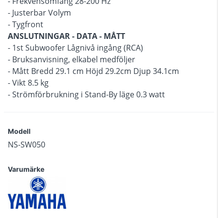
- Frekvensomfång 28-200 Hz
- Justerbar Volym
- Tygfront
ANSLUTNINGAR - DATA - MÅTT
- 1st Subwoofer Lågnivå ingång (RCA)
- Bruksanvisning, elkabel medföljer
- Mått Bredd 29.1 cm Höjd 29.2cm Djup 34.1cm
- Vikt 8.5 kg
- Strömförbrukning i Stand-By läge 0.3 watt
Modell
NS-SW050
Varumärke