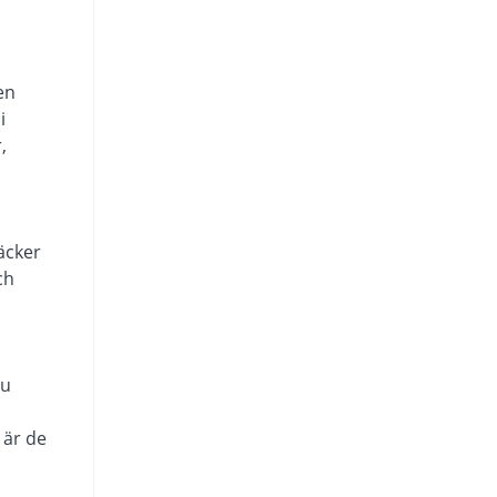
en
i
,
äcker
ch
du
 är de