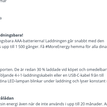
mmar
a
ddningsbara!
ingsbara AAA-batterierna! Laddningen går snabbt med den
 upp till 1 500 gånger. Få #MoreEnergy hemma för alla dina
-porten. De är redan 30 % laddade vid köpet och omedelbar
jande 4-i-1-laddningskabeln eller en USB-C-kabel från till
na LED-lampan blinkar under laddning och lyser konstant 
rålådan
 sin energi även när de inte används i upp till 20 månader. A