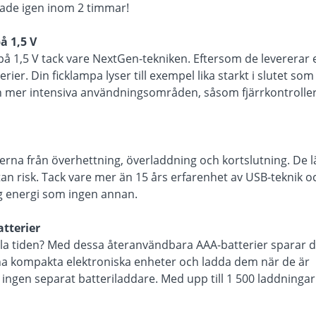
dade igen inom 2 timmar!
å 1,5 V
på 1,5 V tack vare NextGen-tekniken. Eftersom de levererar 
er. Din ficklampa lyser till exempel lika starkt i slutet som 
h mer intensiva användningsområden, såsom fjärrkontroller
erna från överhettning, överladdning och kortslutning. De l
tan risk. Tack vare mer än 15 års erfarenhet av USB-teknik o
ig energi som ingen annan.
atterier
hela tiden? Med dessa återanvändbara AAA-batterier sparar 
ina kompakta elektroniska enheter och ladda dem när de är
ngen separat batteriladdare. Med upp till 1 500 laddningar