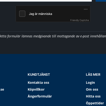
Friendly Captcha
detta formulär lämnas medgivande till mottagande av e-post innehålla
KUNDTJÄNST
LÄS MER
Kontakta oss
Login
.se
Köpvillkor
Om oss
Ångerformulär
Hitta oss
Öppettider