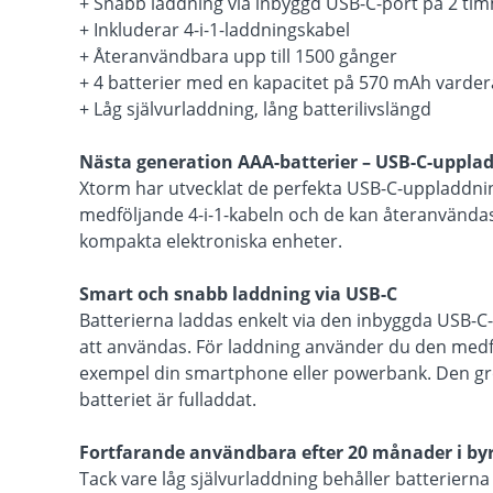
+ Snabb laddning via inbyggd USB-C-port på 2 ti
+ Inkluderar 4-i-1-laddningskabel
+ Återanvändbara upp till 1500 gånger
+ 4 batterier med en kapacitet på 570 mAh varder
+ Låg självurladdning, lång batterilivslängd
Nästa generation AAA-batterier – USB-C-uppla
Xtorm har utvecklat de perfekta USB-C-uppladdn
medföljande 4-i-1-kabeln och de kan återanvändas
kompakta elektroniska enheter.
Smart och snabb laddning via USB-C
Batterierna laddas enkelt via den inbyggda USB-C
att användas. För laddning använder du den medföl
exempel din smartphone eller powerbank. Den grö
batteriet är fulladdat.
Fortfarande användbara efter 20 månader i by
Tack vare låg självurladdning behåller batterierna