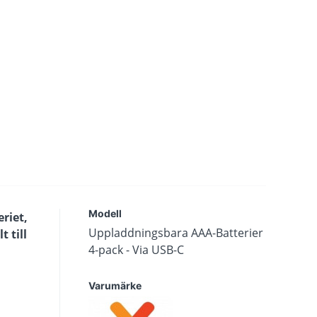
Modell
riet,
Uppladdningsbara AAA-Batterier
t till
4-pack - Via USB-C
Varumärke