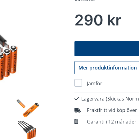
290 kr
Mer produktinformation
Jämför
Lagervara
(Skickas Norm
Fraktfritt vid köp över
Garanti i 12 månader