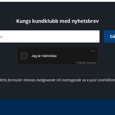
Kungs kundklubb med nyhetsbrev
Gå
ss
Friendly Captcha
detta formulär lämnas medgivande till mottagande av e-post innehålla