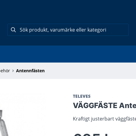
behör
Antennfästen
TELEVES
VÄGGFÄSTE Anten
Kraftigt justerbart väggfäs