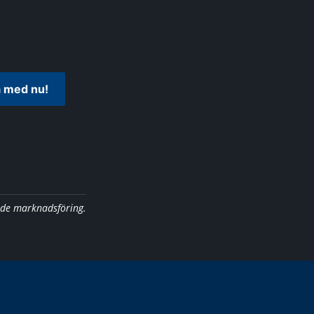
 med nu!
nde marknadsföring.