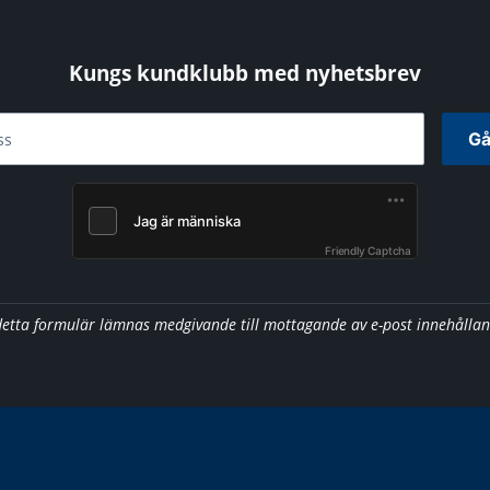
Kungs kundklubb med nyhetsbrev
Gå
ss
Friendly Captcha
detta formulär lämnas medgivande till mottagande av e-post innehålla