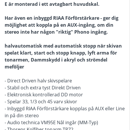
E är monterad i ett avtagbart huvudskal.
Har även en inbyggd RIAA Förförstärkare - ger dig
möjlighet att koppla på en AUX-ingång, om din
stereo inte har någon "riktig" Phono ingång.
halvautomatisk med automatisk stopp när skivan
spelat klart, start och stopp knapp, lyft arma för
tonarmen, Dammskydd i akryl och strömdel
meföljer
- Direct Driven halv skivspelare
- Stabil och extra tyst Direkt Driven
- Elektronisk kontrollerad DD motor
- Spelar 33, 1/3 och 45 varv skivor
- Inbyggd RIAA Förförstärkare kopplas på AUX eller Line
in på din stereo
- Audio technica VM95E Nål ingår (MM-Typ)
- Thorens Kolfiber tonarm TP72