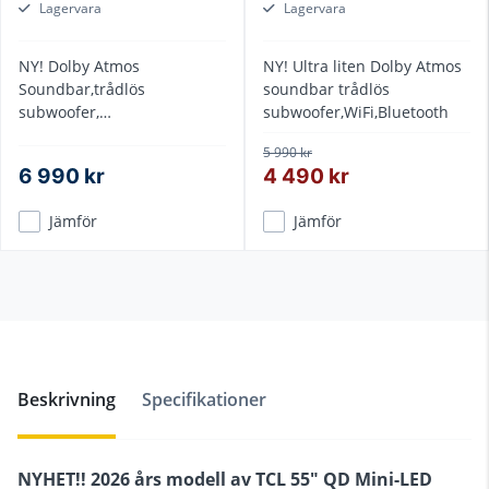
Lagervara
Lagervara
NY! Dolby Atmos
NY! Ultra liten Dolby Atmos
Soundbar,trådlös
soundbar trådlös
subwoofer,
subwoofer,WiFi,Bluetooth
WiFi,Bluetooth,4st HDMI,
5 990 kr
Google cast
6 990 kr
4 490 kr
Jämför
Jämför
Beskrivning
Specifikationer
NYHET!! 2026 års modell av TCL 55" QD Mini-LED