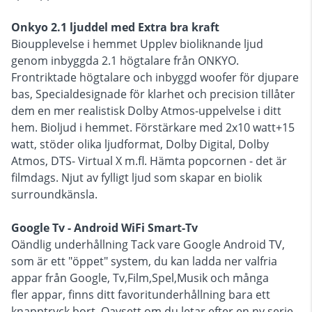
Onkyo 2.1 ljuddel med Extra bra kraft
Bioupplevelse i hemmet Upplev bioliknande ljud
genom inbyggda 2.1 högtalare från ONKYO.
Frontriktade högtalare och inbyggd woofer för djupare
bas, Specialdesignade för klarhet och precision tillåter
dem en mer realistisk Dolby Atmos-uppelvelse i ditt
hem. Bioljud i hemmet. Förstärkare med 2x10 watt+15
watt, stöder olika ljudformat, Dolby Digital, Dolby
Atmos, DTS- Virtual X m.fl. Hämta popcornen - det är
filmdags. Njut av fylligt ljud som skapar en biolik
surroundkänsla.
Google Tv - Android WiFi Smart-Tv
Oändlig underhållning Tack vare Google Android TV,
som är ett "öppet" system, du kan ladda ner valfria
appar från Google, Tv,Film,Spel,Musik och många
fler appar, finns ditt favoritunderhållning bara ett
knapptryck bort. Oavsett om du letar efter en ny serie