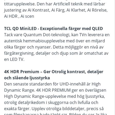
tittarupplevelse. Den har Artificiell teknik med lärbar
justering av Ai Kontrast, Ai Färg, Ai Klarhet, Ai Rörelse,
Ai HDR , Ai scen
TCL QD MiniLED - Exceptionella färger med QLED
Tack vare Quantum Dot-teknologi, kan TVn leverera en
autentisk hemmabioupplevelse med över en miljard
olika färger och nyanser. Detta möjliggör en nivå av
färgåtergivning, detaljer och djup som är omatchat av
en LED TV.
4K HDR Premium – Ger Otrolig kontrast, detaljer
och slående ljusstyrka
Den senaste standarden för UHD-innehåll är High
Dynamic Range. 4K HDR PREMIUM ger en överlägsen
High Dynamic Range-upplevelse med hög ljusstyrka,
otrolig detaljrikedom i skuggorna och livfulla och
exakta färger. Upplev otroliga bilddetaljer, precis så
som filmskaparna hade tänkt sig. Bilden du ser är lika