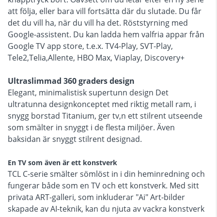
att följa, eller bara vill fortsätta där du slutade. Du får
det du vill ha, när du vill ha det. Röststyrning med
Google-assistent. Du kan ladda hem valfria appar från
Google TV app store, t.e.x. TV4-Play, SVT-Play,
Tele2,Telia,Allente, HBO Max, Viaplay, Discovery+
Ultraslimmad 360 graders design
Elegant, minimalistisk supertunn design Det
ultratunna designkonceptet med riktig metall ram, i
snygg borstad Titanium, ger tv,n ett stilrent utseende
som smälter in snyggt i de flesta miljöer. Även
baksidan är snyggt stilrent designad.
En TV som även är ett konstverk
TCL C-serie smälter sömlöst in i din heminredning och
fungerar både som en TV och ett konstverk. Med sitt
privata ART-galleri, som inkluderar "Ai" Art-bilder
skapade av AI-teknik, kan du njuta av vackra konstverk