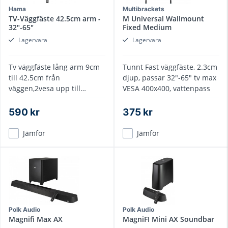
Hama
Multibrackets
TV-Väggfäste 42.5cm arm -
M Universal Wallmount
32"-65"
Fixed Medium
Lagervara
Lagervara
Tv väggfäste lång arm 9cm
Tunnt Fast väggfäste, 2.3cm
till 42.5cm från
djup, passar 32"-65" tv max
väggen,2vesa upp till
VESA 400x400, vattenpass
400x400, max 35 kg
590 kr
375 kr
Jämför
Jämför
Polk Audio
Polk Audio
Magnifi Max AX
MagniFI Mini AX Soundbar