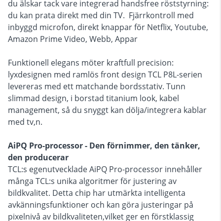
du älskar tack vare integrerad handsfree röststyrning:
du kan prata direkt med din TV. Fjärrkontroll med
inbyggd microfon, direkt knappar för Netflix, Youtube,
Amazon Prime Video, Webb, Appar
Funktionell elegans möter kraftfull precision:
lyxdesignen med ramlös front design TCL P8L-serien
levereras med ett matchande bordsstativ. Tunn
slimmad design, i borstad titanium look, kabel
management, så du snyggt kan dölja/integrera kablar
med tv,n.
AiPQ Pro-processor - Den förnimmer, den tänker,
den producerar
TCL:s egenutvecklade AiPQ Pro-processor innehåller
många TCL:s unika algoritmer för justering av
bildkvalitet. Detta chip har utmärkta intelligenta
avkänningsfunktioner och kan göra justeringar på
pixelnivå av bildkvaliteten,vilket ger en förstklassig