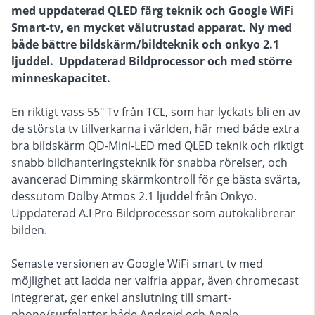
med uppdaterad QLED färg teknik och Google WiFi
Smart-tv, en mycket välutrustad apparat. Ny med
både bättre bildskärm/bildteknik och onkyo 2.1
ljuddel.
Uppdaterad Bildprocessor och med större
minneskapacitet.
En riktigt vass 55" Tv från TCL, som har lyckats bli en av
de största tv tillverkarna i världen, här med både extra
bra bildskärm QD-Mini-LED med QLED teknik och riktigt
snabb bildhanteringsteknik för snabba rörelser, och
avancerad Dimming skärmkontroll för ge bästa svärta,
dessutom Dolby Atmos 2.1 ljuddel från Onkyo.
Uppdaterad A.I Pro Bildprocessor som autokalibrerar
bilden.
Senaste versionen av Google WiFi smart tv med
möjlighet att ladda ner valfria appar, även chromecast
integrerat, ger enkel anslutning till smart-
phone/surfplattor både Android och Apple.