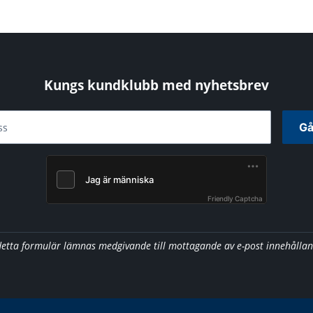
Kungs kundklubb med nyhetsbrev
Gå
ss
Friendly Captcha
detta formulär lämnas medgivande till mottagande av e-post innehålla