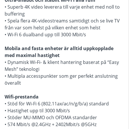
Ultra-snabbt och stabilt Wi-Fi i alla rum
• Superb 4K video leverera till varje enhet med noll to
buffering
• Spela flera 4K-videostreams samtidigt och se live TV
från var som helst på vilken enhet som helst
• Wi-Fi 6 dualband upp till 3000 Mbit/s
Mobila and fasta enheter är alltid uppkopplade
med maximal hastighet
• Dynamisk Wi-Fi- & klient hantering baserat på “Easy
Mesh” teknologi
• Multipla accesspunkter som ger perfekt anslutning
överallt
Wifi-prestanda
• Stöd för Wi-Fi 6 (802.11ax/ac/n/g/b/a) standard
• Hastighet upp til 3000 Mbit/s
• Stöder MU-MIMO och OFDMA standarder
• 574 Mbit/s @2.4GHz + 2402Mbit/s @5GHz