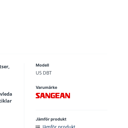
Modell
tser,
U5 DBT
Varumärke
avleda
iklar
Jämför produkt
Jämför produkt