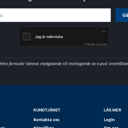
Gå
ss
Friendly Captcha
detta formulär lämnas medgivande till mottagande av e-post innehålla
KUNDTJÄNST
LÄS MER
Kontakta oss
Login
.se
Köpvillkor
Om oss