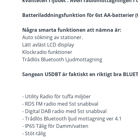
kvaliteten i ljudet . Även radiomottagningen i 
Batteriladdningsfunktion för 6st AA-batterier (t
Några smarta funktionen att nämna är:
Auto sökning av stationer.
Lätt avläst LCD display
Klockradio funktioner
Trådlös Bluetooth Ljudmottagning
Sangean U5DBT är faktiskt en riktigt bra BLUE
- Utility Radio för tuffa miljöer
- RDS FM radio med 5st snabbval
- Digital DAB radio med 5st snabbval
- Trådlös Bluetooth ljud mottagning ver 4.1
- IP65 Tålig för Damm/vatten
- Stöt-tålig