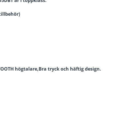
U5DBT är i toppklass.
illbehör)
TOOTH högtalare,Bra tryck och häftig design.