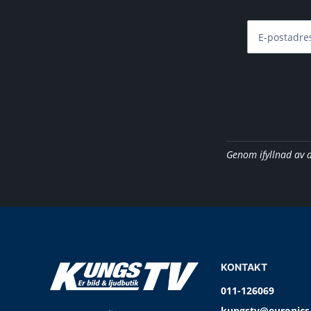
E-postadre
Genom ifyllnad av 
KONTAKT
011-126069
kungstv@euronics