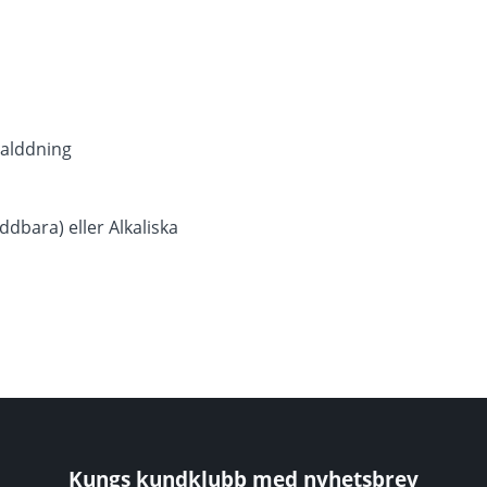
 alddning
addbara) eller Alkaliska
Kungs kundklubb med nyhetsbrev