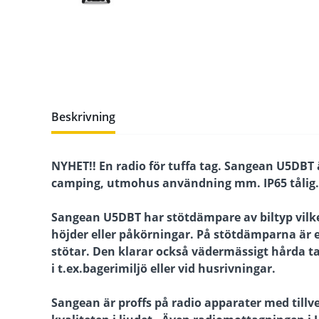
Beskrivning
NYHET!! En radio för tuffa tag. Sangean U5DBT ä
camping, utmohus användning mm. IP65 tålig.
Sangean U5DBT har stötdämpare av biltyp vilket
höjder eller påkörningar. På stötdämparna är 
stötar. Den klarar också vädermässigt hårda t
i t.ex.bagerimiljö eller vid husrivningar.
Sangean är proffs på radio apparater med till