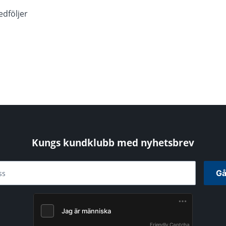
edföljer
Kungs kundklubb med nyhetsbrev
Gå
ss
Friendly Captcha