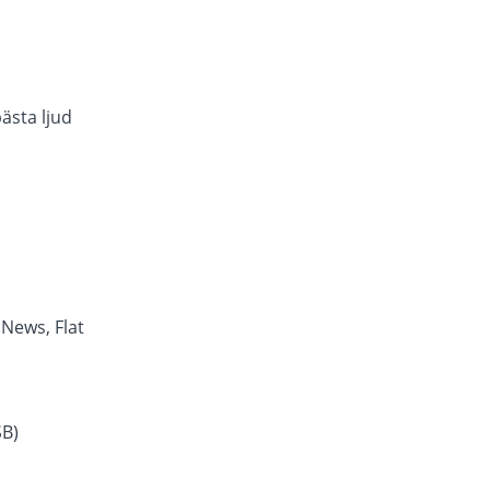
ästa ljud
 News, Flat
SB)