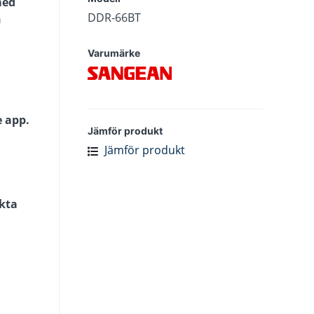
med
DDR-66BT
h
Varumärke
e app.
Jämför produkt
Jämför produkt
Äkta