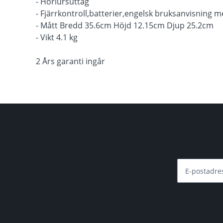
- Hörlursuttag
- Fjärrkontroll,batterier,engelsk bruksanvisning m
- Mått Bredd 35.6cm Höjd 12.15cm Djup 25.2cm
- Vikt 4.1 kg
2 Års garanti ingår
E-postadre