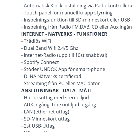
- Automatisk Klock inställning via Radiokontrolle
- Touch panel för manuell knapp styrning
- Inspelningsfunktion till SD-minneskort eller USB
- Inspelning från Radio FM,DAB, CD eller Aux ingå
INTERNET - NÄTVERKS - FUNKTIONER
- Trådlös WiFi
- Dual Band Wifi 2.4/5 Ghz
- Internet-Radio (upp till 10st snabbval)
- Spotify Connect
- Stöder UNDOK App för smart-phone
- DLNA Nätverks certifierad
- Streaming från PC eller MAC dator
ANSLUTNINGAR - DATA - MÅTT
- Hörlursuttag med stereo ljud
- AUX-ingång, Line out ljud utgång
- LAN (ethernet uttag)
- SD-Minneskort uttag
- 2st USB-Uttag