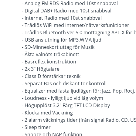
- Analog FM RDS-Radio med 10st snabbval
- Digital DAB+ Radio med 10st snabbval
- Internet Radio med 10st snabbval
- Trådlös WiFi med internet/nätverksfunktioner
- Trådlös Bluetooth ver 5.0 mottagning APT-X för b
- USB anslutning för MP3,WMA ljud
- SD-Minneskort uttag för Musik
- Äkta valnöts träkabinett
- Basreflex konstruktion
- 2x 3" Högtalare
- Class D förstärkar teknik
- Separat Bas och diskant tonkontroll
- Equalizer med fasta ljudlägen för: Jazz, Pop, Rocj,
- Loudness - fylligt ljud vid låg volym
- Högupplöst 3.2" Färg TFT LCD Display
- Klocka med Väckning
- 2 alarm väcknings tider (från signal,Radio, CD, U
- Sleep timer
- Snooze och NAP funktion