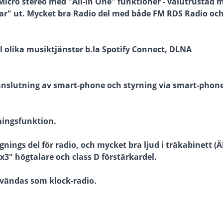
icro stereo med "All-in One" funktioner - välutrustad 
"far" ut. Mycket bra Radio del med både FM RDS Radio oc
ll olika musiktjänster b.la Spotify Connect, DLNA
anslutning av smart-phone och styrning via smart-phon
ningsfunktion.
nings del för radio, och mycket bra ljud i träkabinett (
3" högtalare och class D förstärkardel.
vändas som klock-radio.