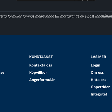
detta formulär lämnas medgivande till mottagande av e-post innehålla
KUNDTJÄNST
LÄS MER
Kontakta oss
Login
.se
Köpvillkor
Om oss
Ångerformulär
Hitta oss
Öppettider
Integritet