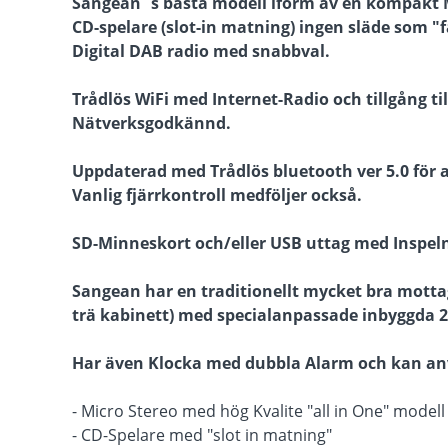
Sangean´s bästa modell iform av en kompakt M
CD-spelare (slot-in matning) ingen släde som 
Digital DAB radio med snabbval.
Trådlös WiFi med Internet-Radio och tillgång ti
Nätverksgodkännd.
Uppdaterad med Trådlös bluetooth ver 5.0 för 
Vanlig fjärrkontroll medföljer också.
SD-Minneskort och/eller USB uttag med Inspel
Sangean har en traditionellt mycket bra mottag
trä kabinett) med specialanpassade inbyggda 2x
Har även Klocka med dubbla Alarm och kan an
- Micro Stereo med hög Kvalite "all in One" modell
- CD-Spelare med "slot in matning"