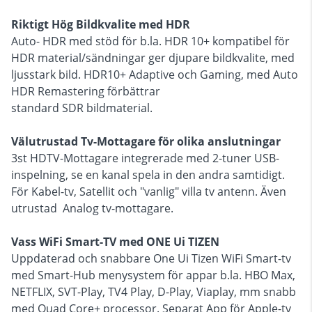
Riktigt Hög Bildkvalite med HDR
Auto- HDR med stöd för b.la. HDR 10+ kompatibel för
HDR material/sändningar ger djupare bildkvalite, med
ljusstark bild. HDR10+ Adaptive och Gaming, med Auto
HDR Remastering förbättrar
standard SDR bildmaterial.
Välutrustad Tv-Mottagare för olika anslutningar
3st HDTV-Mottagare integrerade med 2-tuner USB-
inspelning, se en kanal spela in den andra samtidigt.
För Kabel-tv, Satellit och "vanlig" villa tv antenn. Även
utrustad Analog tv-mottagare.
Vass WiFi Smart-TV med ONE Ui TIZEN
Uppdaterad och snabbare One Ui Tizen WiFi Smart-tv
med Smart-Hub menysystem för appar b.la. HBO Max,
NETFLIX, SVT-Play, TV4 Play, D-Play, Viaplay, mm snabb
med Quad Core+ processor. Separat App för Apple-tv