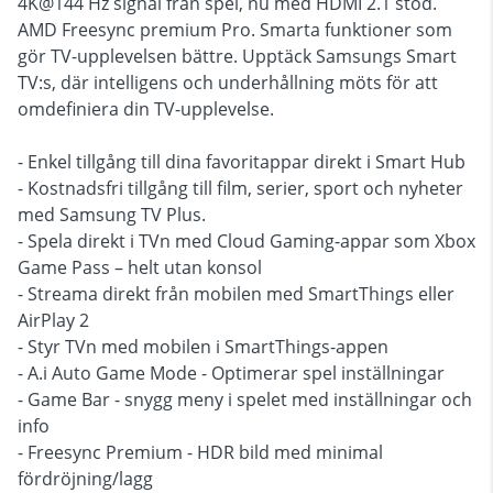
4K@144 Hz signal från spel, nu med HDMI 2.1 stöd.
AMD Freesync premium Pro. Smarta funktioner som
gör TV-upplevelsen bättre. Upptäck Samsungs Smart
TV:s, där intelligens och underhållning möts för att
omdefiniera din TV-upplevelse.
- Enkel tillgång till dina favoritappar direkt i Smart Hub
- Kostnadsfri tillgång till film, serier, sport och nyheter
med Samsung TV Plus.
- Spela direkt i TVn med Cloud Gaming-appar som Xbox
Game Pass – helt utan konsol
- Streama direkt från mobilen med SmartThings eller
AirPlay 2
- Styr TVn med mobilen i SmartThings-appen
- A.i Auto Game Mode - Optimerar spel inställningar
- Game Bar - snygg meny i spelet med inställningar och
info
- Freesync Premium - HDR bild med minimal
fördröjning/lagg