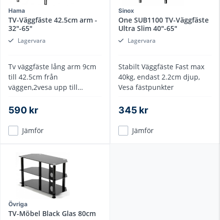
Hama
Sinox
TV-Väggfäste 42.5cm arm -
One SUB1100 TV-Väggfäste
32"-65"
Ultra Slim 40"-65"
Lagervara
Lagervara
Tv väggfäste lång arm 9cm
Stabilt Väggfäste Fast max
till 42.5cm från
40kg, endast 2.2cm djup,
väggen,2vesa upp till
Vesa fästpunkter
400x400, max 35 kg
590 kr
345 kr
Jämför
Jämför
Övriga
TV-Möbel Black Glas 80cm