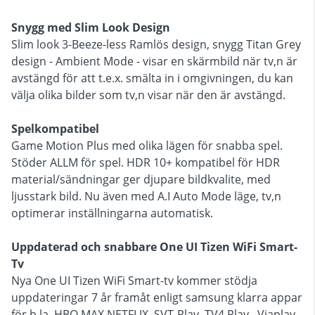
Snygg med Slim Look Design
Slim look 3-Beeze-less Ramlös design, snygg Titan Grey
design - Ambient Mode - visar en skärmbild när tv,n är
avstängd för att t.e.x. smälta in i omgivningen, du kan
välja olika bilder som tv,n visar när den är avstängd.
Spelkompatibel
Game Motion Plus med olika lägen för snabba spel.
Stöder ALLM för spel. HDR 10+ kompatibel för HDR
material/sändningar ger djupare bildkvalite, med
ljusstark bild. Nu även med A.I Auto Mode läge, tv,n
optimerar inställningarna automatisk.
Uppdaterad och snabbare One UI Tizen WiFi Smart-
Tv
Nya One UI Tizen WiFi Smart-tv kommer stödja
uppdateringar 7 år framåt enligt samsung klarra appar
för b.la. HBO MAX,NETFLIX, SVT-Play, TV4 Play , Viaplay,