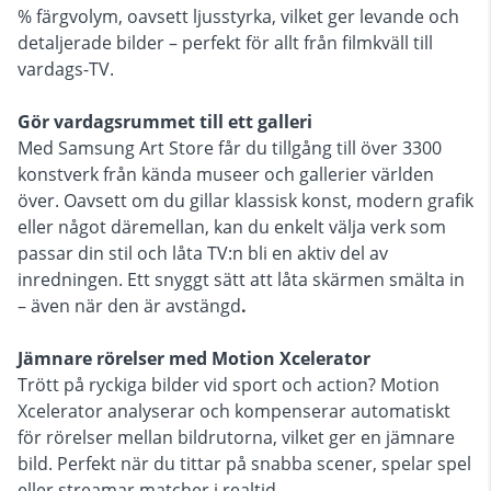
% färgvolym, oavsett ljusstyrka, vilket ger levande och
detaljerade bilder – perfekt för allt från filmkväll till
vardags-TV.
Gör vardagsrummet till ett galleri
Med Samsung Art Store får du tillgång till över 3300
konstverk från kända museer och gallerier världen
över. Oavsett om du gillar klassisk konst, modern grafik
eller något däremellan, kan du enkelt välja verk som
passar din stil och låta TV:n bli en aktiv del av
inredningen. Ett snyggt sätt att låta skärmen smälta in
– även när den är avstängd
.
Jämnare rörelser med Motion Xcelerator
Trött på ryckiga bilder vid sport och action? Motion
Xcelerator analyserar och kompenserar automatiskt
för rörelser mellan bildrutorna, vilket ger en jämnare
bild. Perfekt när du tittar på snabba scener, spelar spel
eller streamar matcher i realtid.