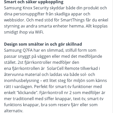
Smart och säker uppkoppling
Samsung Knox Security skyddar både din produkt och
dina personuppgifter från skadliga appar och
webbsidor. Och med stöd för SmartThings får du enkel
styrning av andra smarta enheter hemma. Allt kopplas
smidigt ihop via WiFi.
Design som smälter in och gör skillnad
Samsung Q7FA har en slimmad, stilfull form som
passar snyggt på väggen eller med det medföljande
stället. 2st fjärrkontroller medföljer den
ena fjärrkontrollen är SolarCell Remote tillverkad i
återvunna material och laddas via både sol- och
inomhusbelysning – ett litet steg för miljön som känns
rätt i vardagen. Perfekt för smart-tv funktioner med
enkelt "klickande". Fjärrkontroll nr 2 som medföljer är
mer traditionell med siffer knappar, text-tv, smart-tv
funktions knappar, bra som reserv fjärr eller som
alternativ.