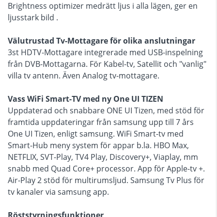
Brightness optimizer medrätt ljus i alla lägen, ger en
ljusstark bild .
Välutrustad Tv-Mottagare för olika anslutningar
3st HDTV-Mottagare integrerade med USB-inspelning
från DVB-Mottagarna. För Kabel-tv, Satellit och "vanlig"
villa tv antenn. Även Analog tv-mottagare.
Vass WiFi Smart-TV med ny One UI TIZEN
Uppdaterad och snabbare ONE UI Tizen, med stöd för
framtida uppdateringar från samsung upp till 7 års
One UI Tizen, enligt samsung. WiFi Smart-tv med
Smart-Hub meny system för appar b.la. HBO Max,
NETFLIX, SVT-Play, TV4 Play, Discovery+, Viaplay, mm
snabb med Quad Core+ processor. App för Apple-tv +.
Air-Play 2 stöd för multirumsljud. Samsung Tv Plus för
tv kanaler via samsung app.
Röststyrningsfunktioner