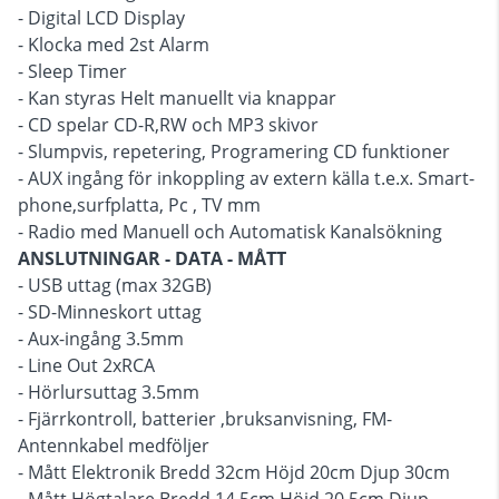
- Digital LCD Display
- Klocka med 2st Alarm
- Sleep Timer
- Kan styras Helt manuellt via knappar
- CD spelar CD-R,RW och MP3 skivor
- Slumpvis, repetering, Programering CD funktioner
- AUX ingång för inkoppling av extern källa t.e.x. Smart-
phone,surfplatta, Pc , TV mm
- Radio med Manuell och Automatisk Kanalsökning
ANSLUTNINGAR - DATA - MÅTT
- USB uttag (max 32GB)
- SD-Minneskort uttag
- Aux-ingång 3.5mm
- Line Out 2xRCA
- Hörlursuttag 3.5mm
- Fjärrkontroll, batterier ,bruksanvisning, FM-
Antennkabel medföljer
- Mått Elektronik Bredd 32cm Höjd 20cm Djup 30cm
- Mått Högtalare Bredd 14.5cm Höjd 20.5cm Djup