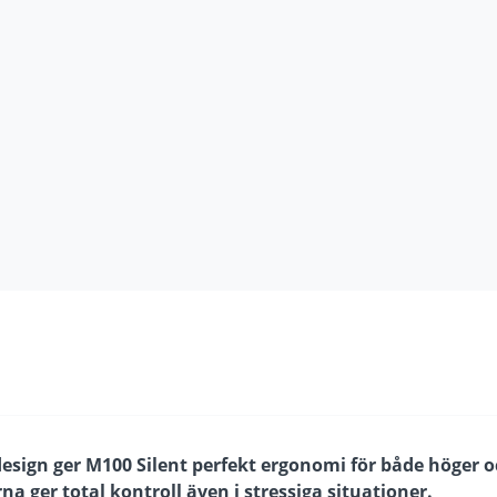
sign ger M100 Silent perfekt ergonomi för både höger 
 ger total kontroll även i stressiga situationer.