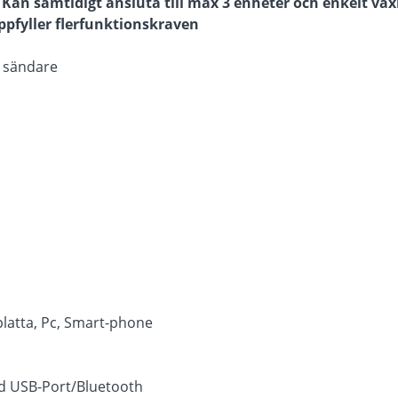
Kan samtidigt ansluta till max 3 enheter och enkelt väx
pfyller flerfunktionskraven
o sändare
platta, Pc, Smart-phone
d USB-Port/Bluetooth