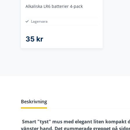
Alkaliska LR6 batterier 4-pack
Lagervara
35 kr
Beskrivning
Smart "tyst" mus med elegant liten kompakt de
vänster hand. Det gummerade greppet på sidorna