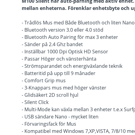
M100 Silent har auto-parning med aktiv enhet. 
mellan enheterna. Förenklar enhetsbyte och up
- Trådlös Mus med Både Bluetooth och liten Nan
- Bluetooth version 3.0 eller 4.0 stöd
- Bluetooth Auto Pairing för max 3 enheter
- Sänder på 2.4 Ghz bandet
- Inställbar 1000 Dpi Optisk HD Sensor
- Passar Höger och vänsterhänta
- Strömsparandet och energiväxlande teknik
- Batteritid på upp till 9 månader
- Comfort Grip mus
- 3-Knappars mus med höger vänster
- Glidsäkert 2D scroll hjul
- Silent Click
- Multi-Mode kan växla mellan 3 enheter t.e.x Surf
- USB sändare Nano - mycket liten
- Förvaringsfack för Mus
- Kompatibel med Windows 7,XP,VISTA, 7/8/10 me