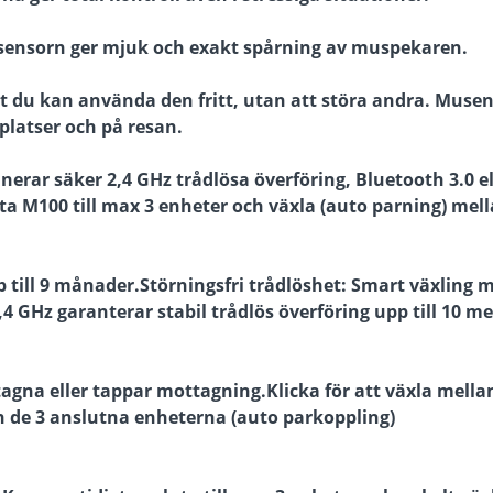
a sensorn ger mjuk och exakt spårning av muspekaren.
tt du kan använda den fritt, utan att störa andra. Musen
platser och på resan.
erar säker 2,4 GHz trådlösa överföring, Bluetooth 3.0 el
uta M100 till max 3 enheter och växla (auto parning) mel
 till 9 månader.Störningsfri trådlöshet: Smart växling 
,4 GHz garanterar stabil trådlös överföring upp till 10 me
na eller tappar mottagning.Klicka för att växla mellan
n de 3 anslutna enheterna (auto parkoppling)