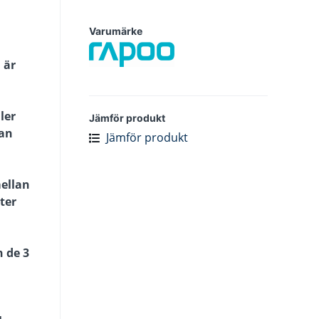
Varumärke
 är
ler
Jämför produkt
lan
Jämför produkt
mellan
ter
 de 3