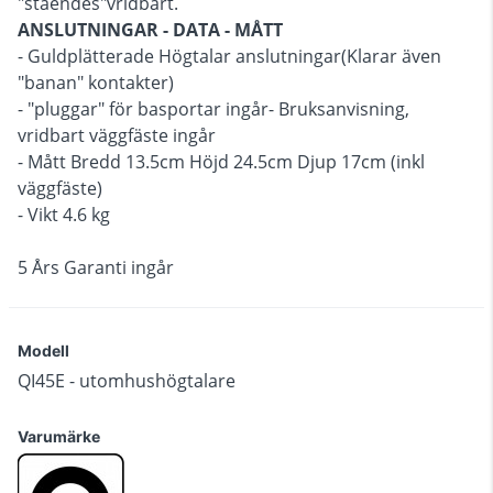
"ståendes"vridbart.
ANSLUTNINGAR - DATA - MÅTT
- Guldplätterade Högtalar anslutningar(Klarar även
"banan" kontakter)
- "pluggar" för basportar ingår- Bruksanvisning,
vridbart väggfäste ingår
- Mått Bredd 13.5cm Höjd 24.5cm Djup 17cm (inkl
väggfäste)
- Vikt 4.6 kg
5 Års Garanti ingår
Modell
QI45E - utomhushögtalare
Varumärke