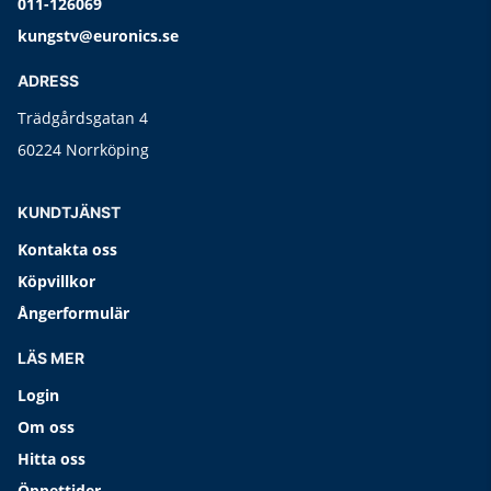
011-126069
kungstv@euronics.se
ADRESS
Trädgårdsgatan 4
60224 Norrköping
KUNDTJÄNST
Kontakta oss
Köpvillkor
Ångerformulär
LÄS MER
Login
Om oss
Hitta oss
Öppettider