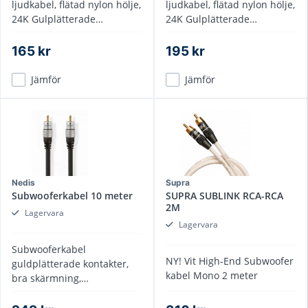
ljudkabel, flätad nylon hölje,
ljudkabel, flätad nylon hölje,
24K Gulplätterade
24K Gulplätterade
kontakter, flerlagers
kontakter, flerlagers
skärmning
skärmning
165 kr
195 kr
Jämför
Jämför
Nedis
Supra
Subwooferkabel 10 meter
SUPRA SUBLINK RCA-RCA
2M
Lagervara
Lagervara
Subwooferkabel
NY! Vit High-End Subwoofer
guldplätterade kontakter,
kabel Mono 2 meter
bra skärmning,
dragavlastning