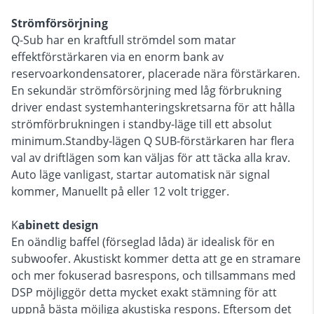
Strömförsörjning
Q-Sub har en kraftfull strömdel som matar
effektförstärkaren via en enorm bank av
reservoarkondensatorer, placerade nära förstärkaren.
En sekundär strömförsörjning med låg förbrukning
driver endast systemhanteringskretsarna för att hålla
strömförbrukningen i standby-läge till ett absolut
minimum.Standby-lägen Q SUB-förstärkaren har flera
val av driftlägen som kan väljas för att täcka alla krav.
Auto läge vanligast, startar automatisk när signal
kommer, Manuellt på eller 12 volt trigger.
K
abinett design
En oändlig baffel (förseglad låda) är idealisk för en
subwoofer. Akustiskt kommer detta att ge en stramare
och mer fokuserad basrespons, och tillsammans med
DSP möjliggör detta mycket exakt stämning för att
uppnå bästa möjliga akustiska respons. Eftersom det