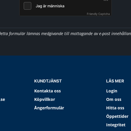
Friendly Captcha
detta formulär lämnas medgivande till mottagande av e-post innehålla
KUNDTJÄNST
LÄS MER
Kontakta oss
Login
.se
Köpvillkor
Om oss
Ångerformulär
Hitta oss
Öppettider
Integritet