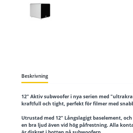
Beskrivning
12" Aktiv subwoofer i nya serien med "ultrakraf
kraftfull och tight, perfekt för filmer med snab
Utrustad med 12" Långslagigt baselement, och n
en bra ljud även vid hög påfrestning. Alla ko
är diskret i botten på subwoofern.