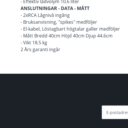
- Effektiv lådvolym 10.6 liter
ANSLUTNINGAR - DATA - MÅTT
- 2xRCA Lågnivå ingång
- Bruksanvisning, "spikes" medföljer
- El-kabel, Löstagbart högtalar galler medföljer
- Mått Bredd 40cm Höjd 40cm Djup 44.6cm
- Vikt 18.5 kg
2 Års garanti ingår
E-postadre