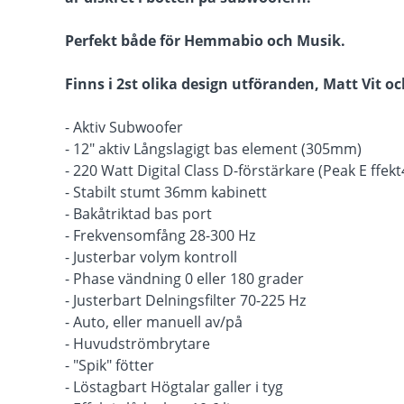
Perfekt både för Hemmabio och Musik.
Finns i 2st olika design utföranden, Matt Vit o
- Aktiv Subwoofer
- 12" aktiv Långslagigt bas element (305mm)
- 220 Watt Digital Class D-förstärkare (Peak E ffek
- Stabilt stumt 36mm kabinett
- Bakåtriktad bas port
- Frekvensomfång 28-300 Hz
- Justerbar volym kontroll
- Phase vändning 0 eller 180 grader
- Justerbart Delningsfilter 70-225 Hz
- Auto, eller manuell av/på
- Huvudströmbrytare
- "Spik" fötter
- Löstagbart Högtalar galler i tyg