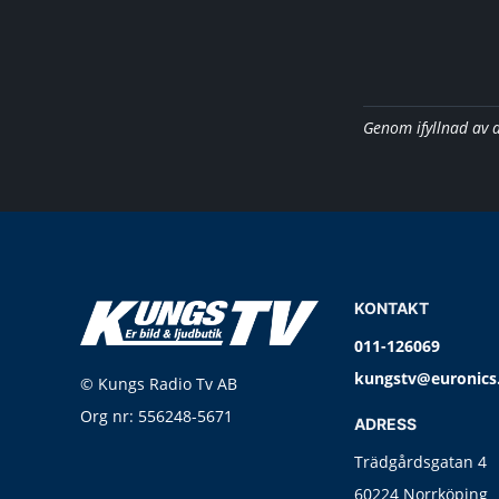
Genom ifyllnad av 
KONTAKT
011-126069
kungstv@euronics
© Kungs Radio Tv AB
Org nr: 556248-5671
ADRESS
Trädgårdsgatan 4
60224 Norrköping