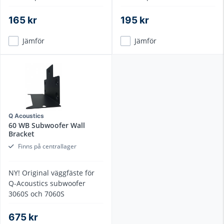
kontakter, flerlagers
kontakter, flerlagers
skärmning
skärmning
165 kr
195 kr
Jämför
Jämför
Q Acoustics
60 WB Subwoofer Wall
Bracket
Finns på centrallager
NY! Original väggfäste för
Q-Acoustics subwoofer
3060S och 7060S
675 kr