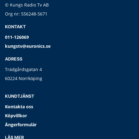
© Kungs Radio Tv AB
Org nr: 556248-5671
KONTAKT
011-126069
kungstv@euronics.se
ADRESS
Trädgårdsgatan 4
60224 Norrköping
KUNDTJÄNST
Kontakta oss
Köpvillkor
Ångerformulär
LÄS MER