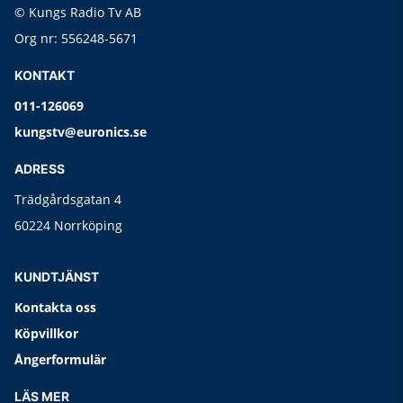
© Kungs Radio Tv AB
Org nr: 556248-5671
KONTAKT
011-126069
kungstv@euronics.se
ADRESS
Trädgårdsgatan 4
60224 Norrköping
KUNDTJÄNST
Kontakta oss
Köpvillkor
Ångerformulär
LÄS MER