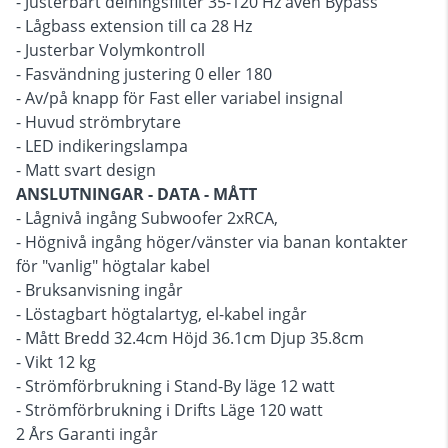
- Justerbart delningsfilter 35-120 Hz även Bypass
- Lågbass extension till ca 28 Hz
- Justerbar Volymkontroll
- Fasvändning justering 0 eller 180
- Av/på knapp för Fast eller variabel insignal
- Huvud strömbrytare
- LED indikeringslampa
- Matt svart design
ANSLUTNINGAR - DATA - MÅTT
- Lågnivå ingång Subwoofer 2xRCA,
- Högnivå ingång höger/vänster via banan kontakter
för "vanlig" högtalar kabel
- Bruksanvisning ingår
- Löstagbart högtalartyg, el-kabel ingår
- Mått Bredd 32.4cm Höjd 36.1cm Djup 35.8cm
- Vikt 12 kg
- Strömförbrukning i Stand-By läge 12 watt
- Strömförbrukning i Drifts Läge 120 watt
2 Års Garanti ingår