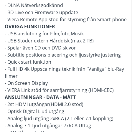
- DLNA Nätverksgodkännd
- BD-Live och Firemware uppdate
- Viera Remote App stöd för styrning från Smart-phone
ÖVRIGA FUNKTIONER
- USB anslutning för Film,foto,Musik
- USB Stöder extern Hårddisk (max 2 TB)
- Spelar även CD och DVD skivor
- Subtitle positions placering och ljusstyrke justering
- Quick start funktion
- Full HD 4k Uppscalnings teknik från "Vanliga" blu-Ray
filmer
- On Screen Display
- VIERA Link stöd för samfjärrstyrning (HDMI-CEC)
ANSLUTNINGAR - DATA - MÅTT
- 2st HDMI utgångar(HDMI 2.0 stöd)
- Optisk Digital Ljud utgång
- Analog ljud utgång 2xRCA (2.1 eller 7.1 koppling)
- Analog 7.1 Ljud utgångar 7xRCA Uttag