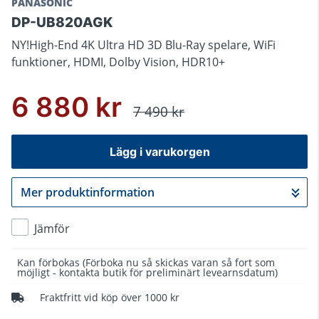
PANASONIC
DP-UB820AGK
NY!High-End 4K Ultra HD 3D Blu-Ray spelare, WiFi
funktioner, HDMI, Dolby Vision, HDR10+
6 880 kr
7 490 kr
Lägg i varukorgen
Mer produktinformation
Gå till kassan
Jämför
Kan förbokas
(Förboka nu så skickas varan så fort som
möjligt - kontakta butik för preliminärt levearnsdatum)
Fraktfritt vid köp över 1000 kr