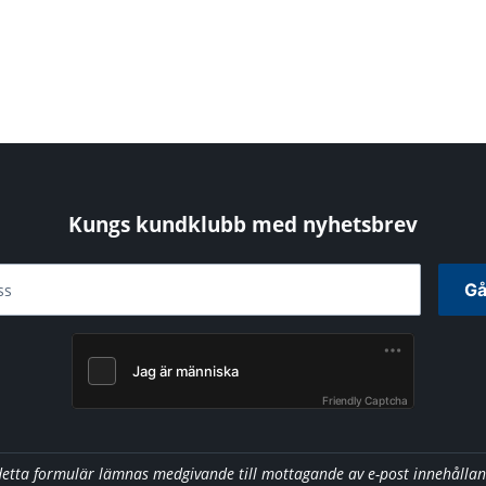
Kungs kundklubb med nyhetsbrev
Gå
ss
Friendly Captcha
detta formulär lämnas medgivande till mottagande av e-post innehålla