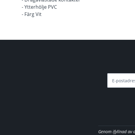
- Ytterhölje PVC
- Färg Vit
E-postadre
Genom ifyllnad av 