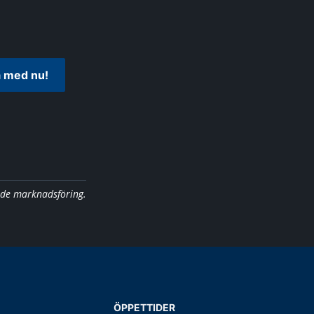
 med nu!
nde marknadsföring.
ÖPPETTIDER