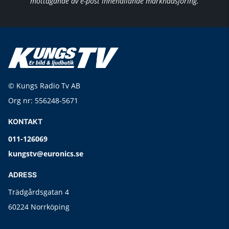
mottagande av e-post innehållande marknadsföring.
© Kungs Radio Tv AB
Org nr: 556248-5671
KONTAKT
011-126069
kungstv@euronics.se
ADRESS
Trädgårdsgatan 4
60224 Norrköping