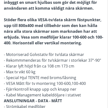
inbyggt en smart hjulbas som gör det möjligt för
användaren att komma väldigt nära skärmen.
Stöder flera olika VESA-tv/data skärm fästpunkter,
upp till 800x400 med tillbehör som den kan hålla
nära alla stora skärmar som marknaden har att
erbjuda. Vesa som medföljer klarar 100-600 och 100-
400. Horisontell eller vertikal montering.
- Motoriserad Golvstativ för tv/data skärmar
- Rekommmenderas för tv/skärmar i storlekar 37"-90"
- Klarar lyft höjd från ca 108 cm 173 cm
- Max tv vikt 60 kg
- Special Hjul TENTE med broms/låsning
- VESA Mått för tv montering 100-600,100-400
- Fjärrkontroll knapp upp och knapp ner
- Kabel Management kabeldöljare i stativet
ANSLUTNINGAR - DATA - MÅTT
- Strömkabel medföljer