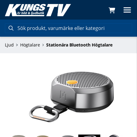
Ljud
Högtalare
Stationära Bluetooth Högtalare