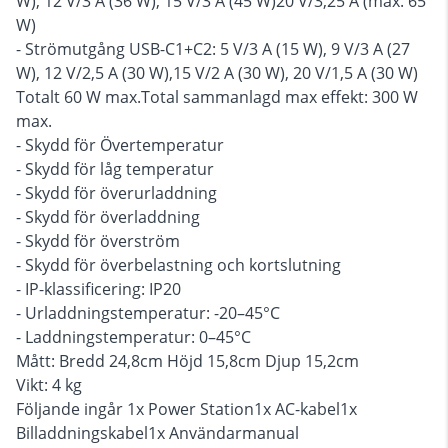
W), 12 V/3 A (36 W), 15 V/3 A (45 W)20 V/3,25 A (max. 65
W)
- Strömutgång USB-C1+C2: 5 V/3 A (15 W), 9 V/3 A (27
W), 12 V/2,5 A (30 W),15 V/2 A (30 W), 20 V/1,5 A (30 W)
Totalt 60 W max.Total sammanlagd max effekt: 300 W
max.
- Skydd för Övertemperatur
- Skydd för låg temperatur
- Skydd för överurladdning
- Skydd för överladdning
- Skydd för överström
- Skydd för överbelastning och kortslutning
- IP-klassificering: IP20
- Urladdningstemperatur: -20–45°C
- Laddningstemperatur: 0–45°C
Mått: Bredd 24,8cm Höjd 15,8cm Djup 15,2cm
Vikt: 4 kg
Följande ingår 1x Power Station1x AC-kabel1x
Billaddningskabel1x Användarmanual