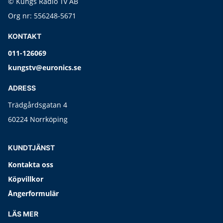
© Kungs Radio Tv AB
Org nr: 556248-5671
KONTAKT
011-126069
kungstv@euronics.se
ADRESS
Trädgårdsgatan 4
60224 Norrköping
KUNDTJÄNST
Kontakta oss
Köpvillkor
Ångerformulär
LÄS MER