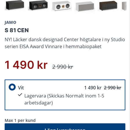
JAMO
S 81 CEN
NY! Läcker dansk designad Center högtalare i ny Studio
serien EISA Award Vinnare i hemmabiopaket
1 490 kr
2 990 kr
Vit
1 490 kr
2 990 kr
Lagervara
(Skickas Normalt inom 1-5
arbetsdagar)
Max 1 per kund