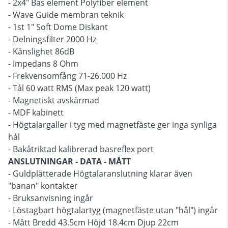
- 2x4" Bas element Polyfiber element
- Wave Guide membran teknik
- 1st 1" Soft Dome Diskant
- Delningsfilter 2000 Hz
- Känslighet 86dB
- Impedans 8 Ohm
- Frekvensomfång 71-26.000 Hz
- Tål 60 watt RMS (Max peak 120 watt)
- Magnetiskt avskärmad
- MDF kabinett
- Högtalargaller i tyg med magnetfäste ger inga synliga
hål
- Bakåtriktad kalibrerad basreflex port
ANSLUTNINGAR - DATA - MÅTT
- Guldplätterade Högtalaranslutning klarar även
"banan" kontakter
- Bruksanvisning ingår
- Löstagbart högtalartyg (magnetfäste utan "hål") ingår
- Mått Bredd 43.5cm Höjd 18.4cm Djup 22cm