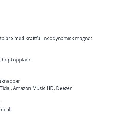
talare med kraftfull neodynamisk magnet
t ihopkopplade
ektknappar
t, Tidal, Amazon Music HD, Deezer
c
ntroll