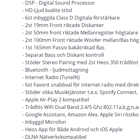
- DSP - Digital Sound Processor
- HD-Ljud kvalite stöd
- 6st inbyggda Class D Digitala förstärkare
- 2st 19mm Front riktade Diskanter
- 2st 50mm front riktade Mellanregister högtalare
- 2st 100mm Front riktade Woofer mellan/Bas hög
- 1st 165mm Passiv bakåtriktad Bas
- Separat Bass och Diskant kontroll
- Stöder Stereo Pairing med 2st Heos 350 trådlös
- Bluetooth - ljudmottagning
- Internet Radio (TuneIN)
- 6st Favorit snabbval för internet radio med dir
- Stöder olika Musiktjänster t.e.x. Spotify Connec
- Apple Air-Play 2 kompatibel
- Trådlös WiFi Dual Band 2.4/5 Ghz 802.11a,b,g,n,a
- Google Assistans, Amazon Alex, Apple Siri röstko
- Inbyggd Microfon
- Heos App för Både Android och iOS Apple
- DLNA Nätverkskompatibel