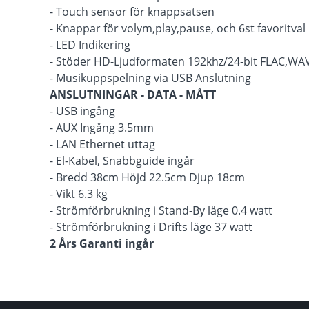
- Touch sensor för knappsatsen
- Knappar för volym,play,pause, och 6st favoritval
- LED Indikering
- Stöder HD-Ljudformaten 192khz/24-bit FLAC,WAV
- Musikuppspelning via USB Anslutning
ANSLUTNINGAR - DATA - MÅTT
- USB ingång
- AUX Ingång 3.5mm
- LAN Ethernet uttag
- El-Kabel, Snabbguide ingår
- Bredd 38cm Höjd 22.5cm Djup 18cm
- Vikt 6.3 kg
- Strömförbrukning i Stand-By läge 0.4 watt
- Strömförbrukning i Drifts läge 37 watt
2 Års Garanti ingår