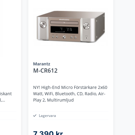
Marantz
M-CR612
NY! High-End Micro Förstärkare 2x60
iskant
Watt, WiFi, Bluetooth, CD, Radio, Air-
,
Play 2, Multirumljud
Lagervara
7 390 kr