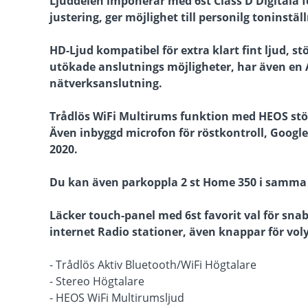
Ljuddelen imponerar med 6st Class D Digitala f
justering, ger möjlighet till personilg toninstäl
HD-Ljud kompatibel för extra klart fint ljud, st
utökade anslutnings möjligheter, har även en
nätverksanslutning.
Trådlös WiFi Multirums funktion med HEOS stöd
Även inbyggd microfon för röstkontroll, Google
2020.
Du kan även parkoppla 2 st Home 350 i samma r
Läcker touch-panel med 6st favorit val för sna
internet Radio stationer, även knappar för vol
- Trådlös Aktiv Bluetooth/WiFi Högtalare
- Stereo Högtalare
- HEOS WiFi Multirumsljud