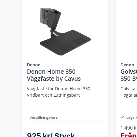
Denon
Denon
Denon Home 350
Golvs
Väggfäste by Cavus
350 B
Väggfäste för Denon Home 350
Golvsta
Vridbart och Lutningsbart
Högtalar
Beställningsvara
Lager
1 490 k
925 kr/ Styck
Från