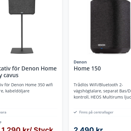
Denon
tativ för Denon Home
Home 150
y cavus
tiv för Denon Home 350 wifi
Trådlös WiFi/Bluetooth 2-
e, kabeldöljare
vägshögtalare, separat Bas/D
kontroll, HEOS Multirums ljud
Spotify connect
vara
Finns på centrallager
r
1 290 kr/ Styck
2 490 kr