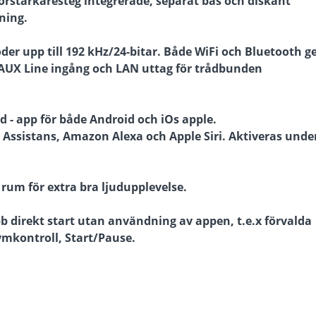
örstärkaresteg integrerade, separat bas och diskant
lning.
öder upp till 192 kHz/24-bitar. Både WiFi och Bluetooth g
 AUX Line ingång och LAN uttag för trådbunden
 - app för både Android och iOs apple.
 Assistans, Amazon Alexa och Apple Siri. Aktiveras unde
um för extra bra ljudupplevelse.
bb direkt start utan användning av appen, t.e.x förvalda
ymkontroll, Start/Pause.