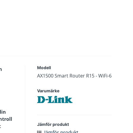
Modell
n
AX1500 Smart Router R15 - WiFi-6
Varumärke
din
ntroll
Jämför produkt
t
Jämför produkt