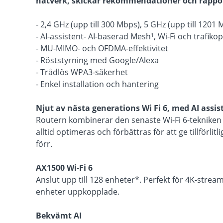
nätverk, skickar rekommendationer och rappor
- 2,4 GHz (upp till 300 Mbps), 5 GHz (upp till 1201
- AI-assistent- AI-baserad Mesh¹, Wi-Fi och trafiko
- MU-MIMO- och OFDMA-effektivitet
- Röststyrning med Google/Alexa
- Trådlös WPA3-säkerhet
- Enkel installation och hantering
Njut av nästa generations Wi Fi 6, med AI assis
Routern kombinerar den senaste Wi-Fi 6-tekniken 
alltid optimeras och förbättras för att ge tillförli
förr.
AX1500 Wi-Fi 6
Anslut upp till 128 enheter*. Perfekt för 4K-strea
enheter uppkopplade.
Bekvämt AI