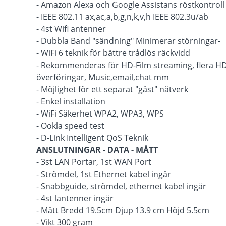
- Amazon Alexa och Google Assistans röstkontroll
- IEEE 802.11 ax,ac,a,b,g,n,k,v,h IEEE 802.3u/ab
- 4st Wifi antenner
- Dubbla Band "sändning" Minimerar störningar-
- WiFi 6 teknik för bättre trådlös räckvidd
- Rekommenderas för HD-Film streaming, flera HD-
överföringar, Music,email,chat mm
- Möjlighet för ett separat "gäst" nätverk
- Enkel installation
- WiFi Säkerhet WPA2, WPA3, WPS
- Ookla speed test
- D-Link Intelligent QoS Teknik
ANSLUTNINGAR - DATA - MÅTT
- 3st LAN Portar, 1st WAN Port
- Strömdel, 1st Ethernet kabel ingår
- Snabbguide, strömdel, ethernet kabel ingår
- 4st lantenner ingår
- Mått Bredd 19.5cm Djup 13.9 cm Höjd 5.5cm
- Vikt 300 gram