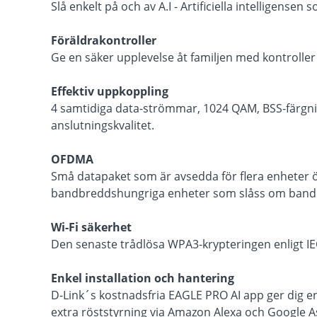
Slå enkelt på och av A.I - Artificiella intelligens
Föräldrakontroller
Ge en säker upplevelse åt familjen med kontrolle
Effektiv uppkoppling
4 samtidiga data-strömmar, 1024 QAM, BSS-färgnin
anslutningskvalitet.
OFDMA
Små datapaket som är avsedda för flera enheter öv
bandbreddshungriga enheter som slåss om band
Wi-Fi säkerhet
Den senaste trådlösa WPA3-krypteringen enligt IE
Enkel installation och hantering
D-Link´s kostnadsfria EAGLE PRO AI app ger dig en 
extra röststyrning via Amazon Alexa och Google As