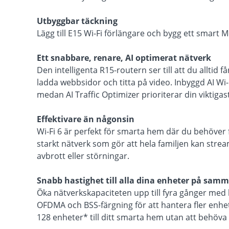
Utbyggbar täckning
Lägg till E15 Wi-Fi förlängare och bygg ett smart 
Ett snabbare, renare, AI optimerat nätverk
Den intelligenta R15-routern ser till att du alltid
ladda webbsidor och titta på video. Inbyggd AI Wi-F
medan AI Traffic Optimizer prioriterar din viktiga
Effektivare än någonsin
Wi-Fi 6 är perfekt för smarta hem där du behöver fe
starkt nätverk som gör att hela familjen kan stream
avbrott eller störningar.
Snabb hastighet till alla dina enheter på sam
Öka nätverkskapaciteten upp till fyra gånger med
OFDMA och BSS-färgning för att hantera fler enhete
128 enheter* till ditt smarta hem utan att behöva 