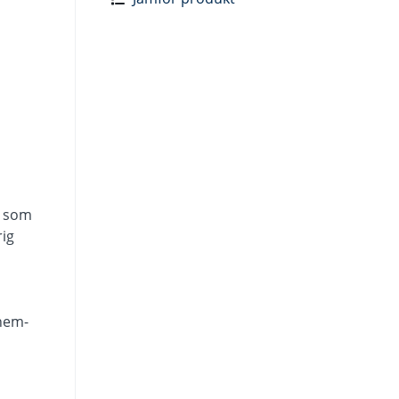
t som
rig
 hem-