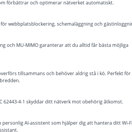
en som förbättrar och optimerar nätverket automatiskt.
r för webbplatsblockering, schemaläggning och gästinloggni
g och MU-MIMO garanterar att du alltid får bästa möjliga
erförs tillsammans och behöver aldrig stå i kö. Perfekt för
bredden.
C 62443-4-1 skyddar ditt nätverk mot obehörig åtkomst.
personlig AI-assistent som hjälper dig att hantera ditt Wi-F
sistant.