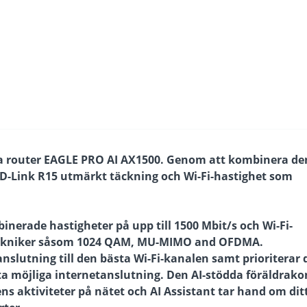
rta router EAGLE PRO AI AX1500. Genom att kombinera de
r D-Link R15 utmärkt täckning och Wi-Fi-hastighet som
nerade hastigheter på upp till 1500 Mbit/s och Wi-Fi-
6-tekniker såsom 1024 QAM, MU-MIMO and OFDMA.
slutning till den bästa Wi-Fi-kanalen samt prioriterar 
ta möjliga internetanslutning. Den AI-stödda föräldrako
ns aktiviteter på nätet och AI Assistant tar hand om dit