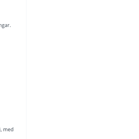
ngar.
i, med