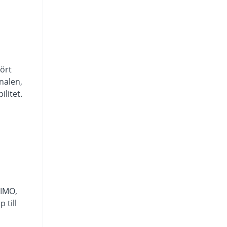
tört
analen,
litet.
MIMO,
 till