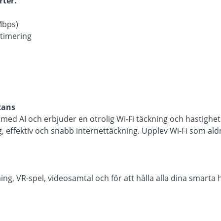
ter.
 Mbps)
ptimering
tans
med AI och erbjuder en otrolig Wi-Fi täckning och hastighe
tlig, effektiv och snabb internettäckning. Upplev Wi-Fi som ald
ming, VR-spel, videosamtal och för att hålla alla dina smarta